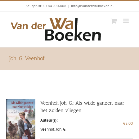
Ga
Bel gerust! 0184-684808
|
info@vanderwalboeken.nl
naar
inhoud
Joh. G. Veenhof
Veenhof, Joh. G.: Als wilde ganzen naar
het zuiden vliegen
Auteur(s):
€
8,00
Veenhof, Joh. G.