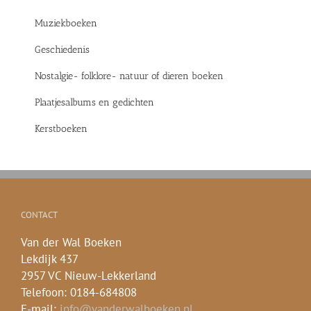
Muziekboeken
Geschiedenis
Nostalgie- folklore- natuur of dieren boeken
Plaatjesalbums en gedichten
Kerstboeken
CONTACT
Van der Wal Boeken
Lekdijk 437
2957 VC Nieuw-Lekkerland
Telefoon: 0184-684808
E-mail:
info@vanderwalboeken.nl