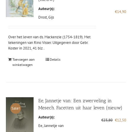
Auteur(s):
€
14,90
Drost, Gijs
Over het leven van ds. Mackenzie (1754-1819). Met
tekeningen van Rino Visser. Uitgegeven door Gebr.
Koster in 2021, 41 blz..
Toevoegen aan
Details
winkelwagen
Ee, Jannetje van: Een zwerveling in
Mesech. Facetten uit haar leven (nieuw)
Sale!
Auteur(s):
Oorspronke
Hui
€
23,80
€
12,50
prijs
prij
Ee, Jannetje van
was:
is: