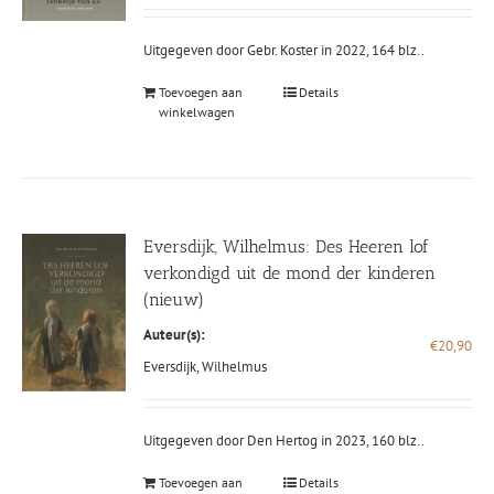
€23,80.
€12
Uitgegeven door Gebr. Koster in 2022, 164 blz..
Toevoegen aan
Details
winkelwagen
Eversdijk, Wilhelmus: Des Heeren lof
verkondigd uit de mond der kinderen
(nieuw)
Auteur(s):
€
20,90
Eversdijk, Wilhelmus
Uitgegeven door Den Hertog in 2023, 160 blz..
Toevoegen aan
Details