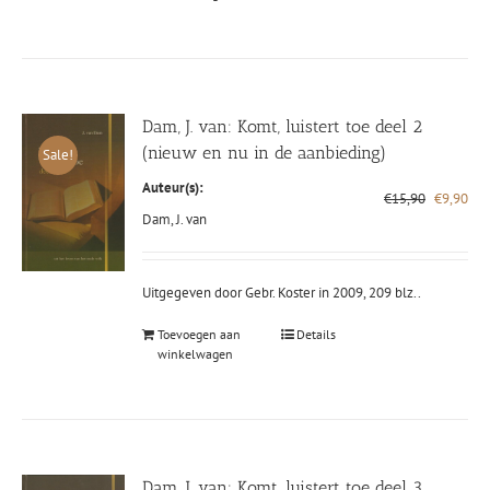
Dam, J. van: Komt, luistert toe deel 2
(nieuw en nu in de aanbieding)
Sale!
Auteur(s):
Oorspronk
Hui
€
15,90
€
9,90
prijs
prij
Dam, J. van
was:
is:
€15,90.
€9,
Uitgegeven door Gebr. Koster in 2009, 209 blz..
Toevoegen aan
Details
winkelwagen
Dam, J. van: Komt, luistert toe deel 3