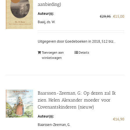
aanbieding)
Auteur(s):
Oorspronke
Hui
€
29,95
€
15,00
prijs
prij
Baaij, ds. W.
was:
is:
€29,95.
€15
Uitgegeven door Goedeboeken in 2018, 512 blz..
Toevoegen aan
Details
winkelwagen
Baarssen-Zeeman, G.: Op dezen zal Ik
zien. Helen Alexander moeder voor
Covenantskinderen (nieuw)
Auteur(s):
€
16,90
Baarssen-Zeeman, G.