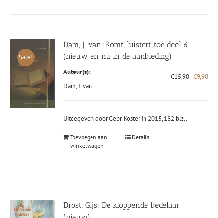
Dam, J. van: Komt, luistert toe deel 6
(nieuw en nu in de aanbieding)
Sale!
Auteur(s):
Oorspronk
Hui
€
15,90
€
9,90
prijs
prij
Dam, J. van
was:
is:
€15,90.
€9,
Uitgegeven door Gebr. Koster in 2015, 182 blz..
Toevoegen aan
Details
winkelwagen
Drost, Gijs: De kloppende bedelaar
(nieuw)