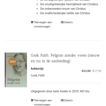
De onuitsprekelijke heerlijkheid van Christius
De onbezweken trouw van Christus
De onafscheidelijke liefde van Christus
Toevoegen aan
Details
winkelwagen
Cook, Faith: Pelgrim zonder vrees (nieuw
en nu in de aanbieding)
Sale!
Auteur(s):
Oorspronke
Hui
€
34,90
€
17,90
prijs
prij
Cook, Faith
was:
is:
€34,90.
€17
Uitgegeven door Gebr. Koster in 2019, 483 blz..
Toevoegen aan
Details
winkelwagen