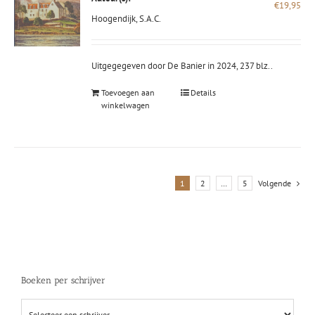
€
19,95
Hoogendijk, S.A.C.
Uitgegegeven door De Banier in 2024, 237 blz..
Toevoegen aan
Details
winkelwagen
1
2
…
5
Volgende
Boeken per schrijver