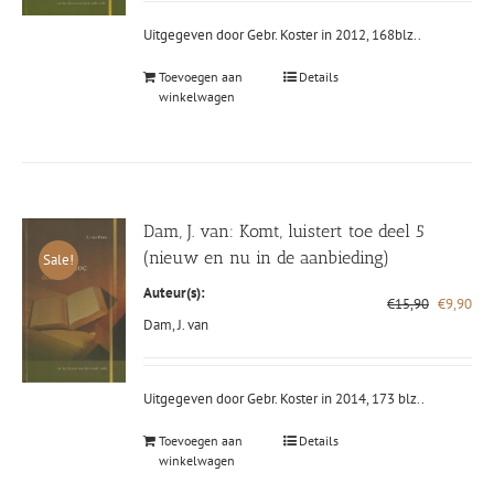
€15,90.
€9,
Uitgegeven door Gebr. Koster in 2012, 168blz..
Toevoegen aan
Details
winkelwagen
Dam, J. van: Komt, luistert toe deel 5
(nieuw en nu in de aanbieding)
Sale!
Auteur(s):
Oorspronk
Hui
€
15,90
€
9,90
prijs
prij
Dam, J. van
was:
is:
€15,90.
€9,
Uitgegeven door Gebr. Koster in 2014, 173 blz..
Toevoegen aan
Details
winkelwagen