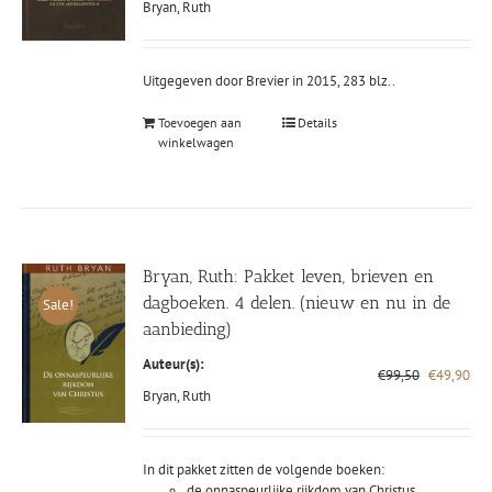
prijs
prij
Bryan, Ruth
was:
is:
€24,90.
€15
Uitgegeven door Brevier in 2015, 283 blz..
Toevoegen aan
Details
winkelwagen
Bryan, Ruth: Pakket leven, brieven en
dagboeken. 4 delen. (nieuw en nu in de
Sale!
aanbieding)
Auteur(s):
Oorspronke
Hui
€
99,50
€
49,90
prijs
prij
Bryan, Ruth
was:
is:
€99,50.
€49
In dit pakket zitten de volgende boeken:
de onnaspeurlijke rijkdom van Christus