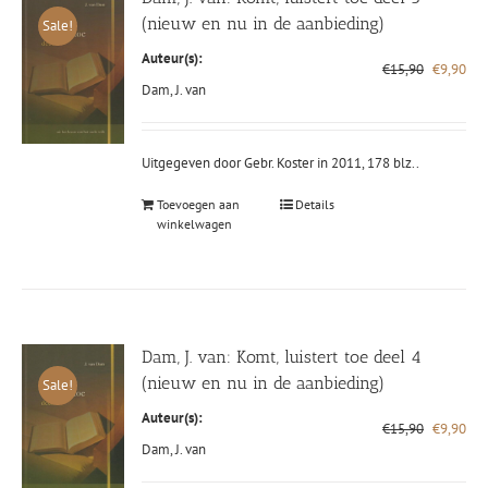
(nieuw en nu in de aanbieding)
Sale!
Auteur(s):
Oorspronk
Hui
€
15,90
€
9,90
prijs
prij
Dam, J. van
was:
is:
€15,90.
€9,
Uitgegeven door Gebr. Koster in 2011, 178 blz..
Toevoegen aan
Details
winkelwagen
Dam, J. van: Komt, luistert toe deel 4
(nieuw en nu in de aanbieding)
Sale!
Auteur(s):
Oorspronk
Hui
€
15,90
€
9,90
prijs
prij
Dam, J. van
was:
is: