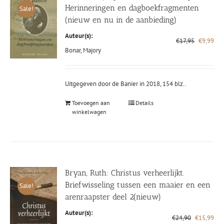
Herinneringen en dagboekfragmenten
Sale!
(nieuw en nu in de aanbieding)
Auteur(s):
Oorspronk
Hui
€
17,95
€
9,99
prijs
prij
Bonar, Majory
was:
is:
€17,95.
€9,
Uitgegeven door de Banier in 2018, 154 blz..
Toevoegen aan
Details
winkelwagen
Bryan, Ruth: Christus verheerlijkt.
Briefwisseling tussen een maaier en een
Sale!
arenraapster deel 2(nieuw)
Auteur(s):
Oorspronke
Hui
€
24,90
€
15,99