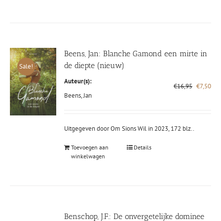
Beens, Jan: Blanche Gamond een mirte in
de diepte (nieuw)
Sale!
Auteur(s):
Oorspron
Hui
€
16,95
€
7,50
prijs
prij
Beens, Jan
was:
is:
€16,95.
€7,
Uitgegeven door Om Sions Wil in 2023, 172 blz..
Toevoegen aan
Details
winkelwagen
Benschop, J.F.: De onvergetelijke dominee