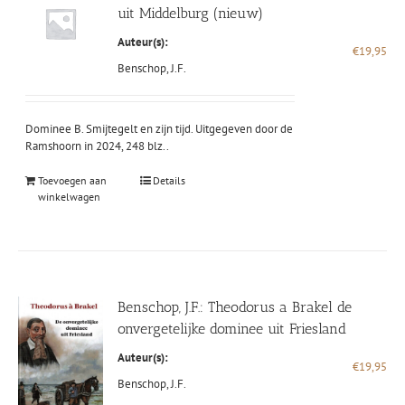
uit Middelburg (nieuw)
Auteur(s):
€
19,95
Benschop, J.F.
Dominee B. Smijtegelt en zijn tijd. Uitgegeven door de
Ramshoorn in 2024, 248 blz..
Toevoegen aan
Details
winkelwagen
Benschop, J.F.: Theodorus a Brakel de
onvergetelijke dominee uit Friesland
Auteur(s):
€
19,95
Benschop, J.F.