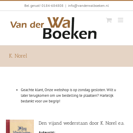
Ga
Bel gerust! 0184-684808
|
info@vanderwalboeken.nl
naar
inhoud
K. Norel
Geachte klant, Onze webshop is op zondag gesloten. Wilt u
later terugkomen om uw bestelling te plaatsen? Hartelijk
bedankt voor uw begrip!
Den vijand wederstaan door K. Norel e.a.
Auteur(s):