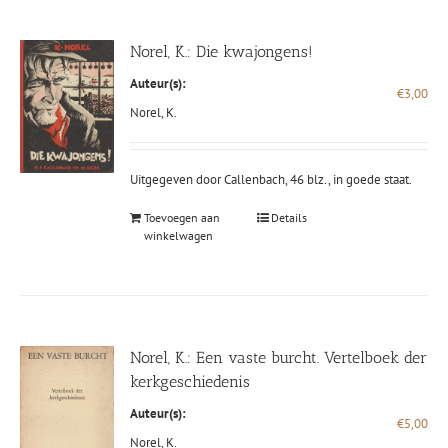
Norel, K.: Die kwajongens!
Auteur(s):
€
3,00
Norel, K.
Uitgegeven door Callenbach, 46 blz., in goede staat.
Toevoegen aan
Details
winkelwagen
Norel, K.: Een vaste burcht. Vertelboek der
kerkgeschiedenis
Auteur(s):
€
5,00
Norel, K.