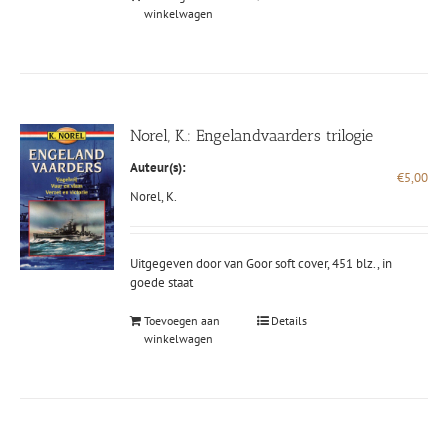
winkelwagen
Norel, K.: Engelandvaarders trilogie
Auteur(s):
€
5,00
Norel, K.
Uitgegeven door van Goor soft cover, 451 blz., in
goede staat
Toevoegen aan
Details
winkelwagen