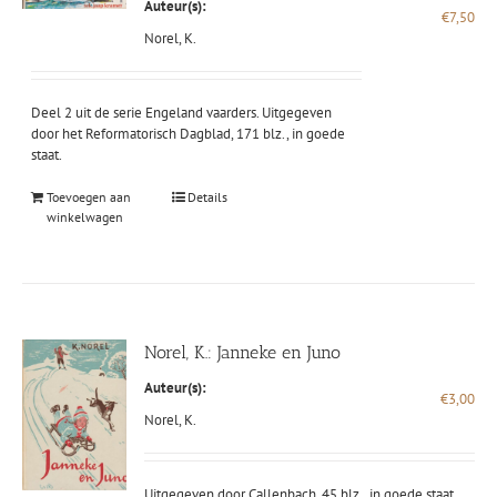
Auteur(s):
€
7,50
Norel, K.
Deel 2 uit de serie Engeland vaarders. Uitgegeven
door het Reformatorisch Dagblad, 171 blz., in goede
staat.
Toevoegen aan
Details
winkelwagen
Norel, K.: Janneke en Juno
Auteur(s):
€
3,00
Norel, K.
Uitgegeven door Callenbach, 45 blz., in goede staat.