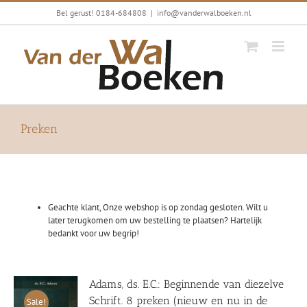
Ga
Bel gerust! 0184-684808
|
info@vanderwalboeken.nl
naar
inhoud
Preken
Geachte klant, Onze webshop is op zondag gesloten. Wilt u
later terugkomen om uw bestelling te plaatsen? Hartelijk
bedankt voor uw begrip!
Adams, ds. E.C.: Beginnende van diezelve
Schrift. 8 preken (nieuw en nu in de
Sale!