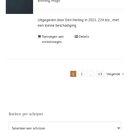
prijs
prij
Binning, Hugo
was:
is:
€29,90.
€26
Uitgegeven door Den Hertog in 2021, 224 blz., met
een kleine beschadiging
Toevoegen aan
Details
winkelwagen
1
2
…
13
Volgende
Boeken per schrijver