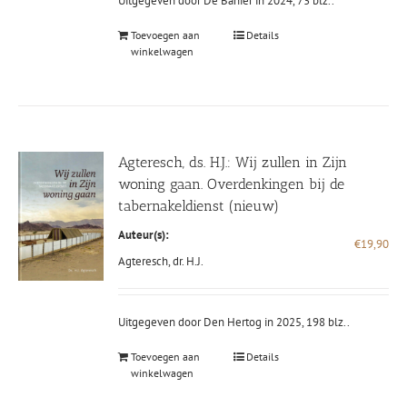
Uitgegeven door De Banier in 2024, 73 blz..
Toevoegen aan
Details
winkelwagen
Agteresch, ds. H.J.: Wij zullen in Zijn
woning gaan. Overdenkingen bij de
tabernakeldienst (nieuw)
Auteur(s):
€
19,90
Agteresch, dr. H.J.
Uitgegeven door Den Hertog in 2025, 198 blz..
Toevoegen aan
Details
winkelwagen