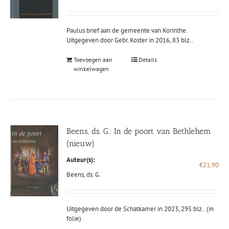
was:
is:
€11,90.
€6,
Paulus brief aan de gemeente van Korinthe.
Uitgegeven door Gebr. Koster in 2016, 83 blz..
Toevoegen aan
Details
winkelwagen
Beens, ds. G.: In de poort van Bethlehem
(nieuw)
Auteur(s):
€
21,90
Beens, ds. G.
Uitgegeven door de Schatkamer in 2023, 295 blz.. (in
folie)