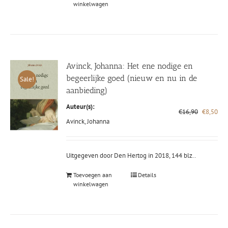
winkelwagen
Avinck, Johanna: Het ene nodige en
begeerlijke goed (nieuw en nu in de
Sale!
aanbieding)
Auteur(s):
Oorspronk
Hui
€
16,90
€
8,50
prijs
prij
Avinck, Johanna
was:
is:
€16,90.
€8,
Uitgegeven door Den Hertog in 2018, 144 blz..
Toevoegen aan
Details
winkelwagen