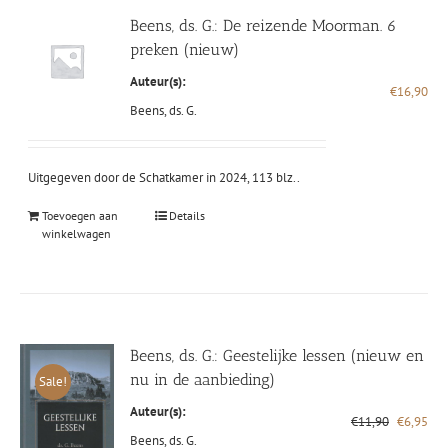
Beens, ds. G.: De reizende Moorman. 6
preken (nieuw)
Auteur(s):
€
16,90
Beens, ds. G.
Uitgegeven door de Schatkamer in 2024, 113 blz..
Toevoegen aan
Details
winkelwagen
Beens, ds. G.: Geestelijke lessen (nieuw en
nu in de aanbieding)
Sale!
Auteur(s):
Oorspronk
Hui
€
11,90
€
6,95
prijs
prij
Beens, ds. G.