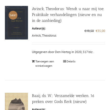
Avinck, Theodorus: Wendt u naar mij toe.
Praktikale verhandelingen (nieuw en nu
Sale!
in de aanbieding)
Auteur(s):
Oorspronke
Hui
€
49,50
€
35,00
prijs
prij
Avinck, Theodorus
was:
is:
€49,50.
€35
Uitgegeven door Den Hertog in 2020, 517 blz..
Toevoegen aan
Details
winkelwagen
Baaij, ds. W.: Verzamelde werken. 16
preken over Gods Kerk (nieuw)
Auteur(s):