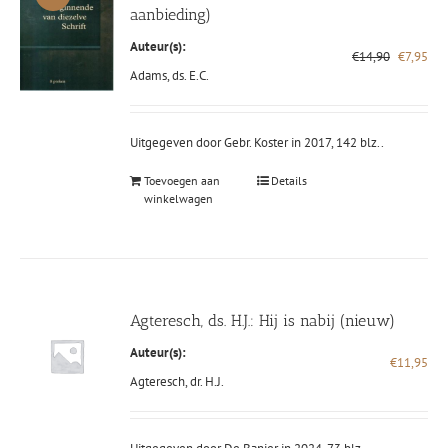
aanbieding)
Auteur(s):
Oorspron
Hui
€
14,90
€
7,95
prijs
prij
Adams, ds. E.C.
was:
is:
€14,90.
€7,
Uitgegeven door Gebr. Koster in 2017, 142 blz..
Toevoegen aan
Details
winkelwagen
Agteresch, ds. H.J.: Hij is nabij (nieuw)
Auteur(s):
€
11,95
Agteresch, dr. H.J.