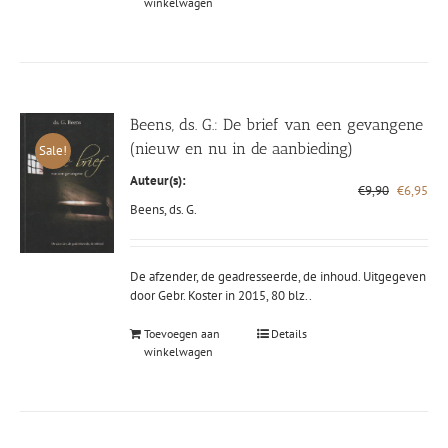
winkelwagen
Beens, ds. G.: De brief van een gevangene
(nieuw en nu in de aanbieding)
Sale!
Auteur(s):
Oorspronk
Hui
€
9,90
€
6,95
prijs
prij
Beens, ds. G.
was:
is:
€9,90.
€6,
De afzender, de geadresseerde, de inhoud. Uitgegeven
door Gebr. Koster in 2015, 80 blz..
Toevoegen aan
Details
winkelwagen