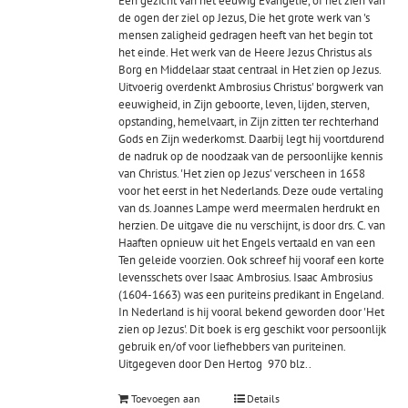
Een gezicht van het eeuwig Evangelie, of het zien van
de ogen der ziel op Jezus, Die het grote werk van 's
mensen zaligheid gedragen heeft van het begin tot
het einde. Het werk van de Heere Jezus Christus als
Borg en Middelaar staat centraal in
Het zien op Jezus
.
Uitvoerig overdenkt Ambrosius Christus' borgwerk van
eeuwigheid, in Zijn geboorte, leven, lijden, sterven,
opstanding, hemelvaart, in Zijn zitten ter rechterhand
Gods en Zijn wederkomst. Daarbij legt hij voortdurend
de nadruk op de noodzaak van de persoonlijke kennis
van Christus. 'Het zien op Jezus' verscheen in 1658
voor het eerst in het Nederlands. Deze oude vertaling
van ds. Joannes Lampe werd meermalen herdrukt en
herzien. De uitgave die nu verschijnt, is door drs. C. van
Haaften opnieuw uit het Engels vertaald en van een
Ten geleide voorzien. Ook schreef hij vooraf een korte
levensschets over Isaac Ambrosius. Isaac Ambrosius
(1604-1663) was een puriteins predikant in Engeland.
In Nederland is hij vooral bekend geworden door 'Het
zien op Jezus'. Dit boek is erg geschikt voor persoonlijk
gebruik en/of voor liefhebbers van puriteinen.
Uitgegeven door Den Hertog 970 blz..
Toevoegen aan
Details