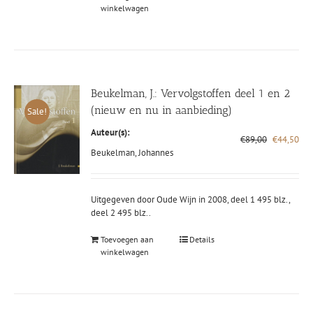
winkelwagen
Beukelman, J.: Vervolgstoffen deel 1 en 2
(nieuw en nu in aanbieding)
Sale!
Auteur(s):
Oorspronke
Hui
€
89,00
€
44,50
prijs
prij
Beukelman, Johannes
was:
is:
€89,00.
€44
Uitgegeven door Oude Wijn in 2008, deel 1 495 blz.,
deel 2 495 blz..
Toevoegen aan
Details
winkelwagen