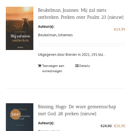
Beukelman, Joannes: Mij zal niets
ontbreken. Preken over Psalm 23 (nieuw)
Auteur(s):
€
19,99
Beukelman, Johannes
Uitgegeven door Brevier in 2021, 191 blz..
Toevoegen aan
Details
winkelwagen
Binning, Hugo: De ware gemeenschap
met God. 28 preken (nieuw)
Sale!
Auteur(s):
Oorspronke
Hui
€
29,90
€
26,90