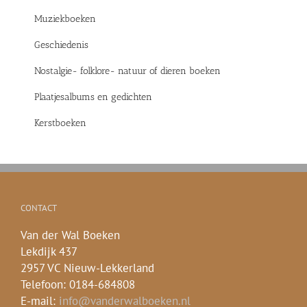
Muziekboeken
Geschiedenis
Nostalgie- folklore- natuur of dieren boeken
Plaatjesalbums en gedichten
Kerstboeken
CONTACT
Van der Wal Boeken
Lekdijk 437
2957 VC Nieuw-Lekkerland
Telefoon: 0184-684808
E-mail:
info@vanderwalboeken.nl