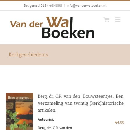
Ga
Bel gerust! 0184-684808
|
info@vanderwalboeken.nl
naar
inhoud
Kerkgeschiedenis
Berg, dr. C.R. van den: Bouwsteentjes… Een
verzameling van twintig (kerk)historische
artikelen.
Auteur(s):
€
4,00
Berg, drs. C.R. van den