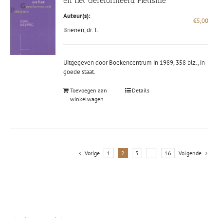
en het Gereformeerd Piëtisme
Auteur(s):
€
5,00
Brienen, dr. T.
Uitgegeven door Boekencentrum in 1989, 358 blz., in
goede staat.
Toevoegen aan
Details
winkelwagen
Vorige
1
2
3
…
16
Volgende