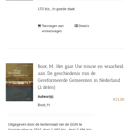
133 blz., In goede staat.
Toevoegen aan
Details
winkelwagen
Boot, M.: Het gaat Uw trouw en waarheid
aan. De geschiedenis van de
Gereformeerde Gemeenten in Nederland
(2 delen)
Auteur(s):
€
25,00
Boot, M.
Uitgegeven door de kerkenraad van de GGiN te
IJsselmuiden in 2015, deel 1 483 blz., deel 2 496 blz.,