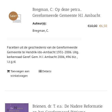
Bregman, C.: Op deze petra…
Gereformeerde Gemeente H.I. Ambacht
Sale!
Auteur(s):
Oorspronk
Hui
€
10,00
€
6,50
prijs
prij
Bregman, C.
was:
is:
€10,00.
€6,
Facetten uit de geschiedenis van de Gereformeerde
Gemeente te Hendrik-Ido-Ambacht 1931-2006. Uitg.
kerkenraad Geref. Gem. H.I. Ambacht 2006, 496 blz.,
i.z.g.st.
Toevoegen aan
Details
winkelwagen
Brienen, dr. T. e.a.: De Nadere Reformatie