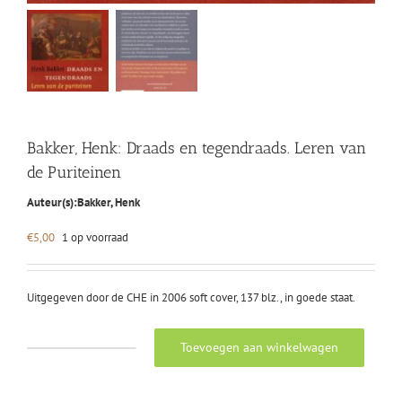
Bakker, Henk: Draads en tegendraads. Leren van
de Puriteinen
Auteur(s):
Bakker, Henk
€
5,00
1 op voorraad
Uitgegeven door de CHE in 2006 soft cover, 137 blz., in goede staat.
Toevoegen aan winkelwagen
Bakker,
Henk:
Draads