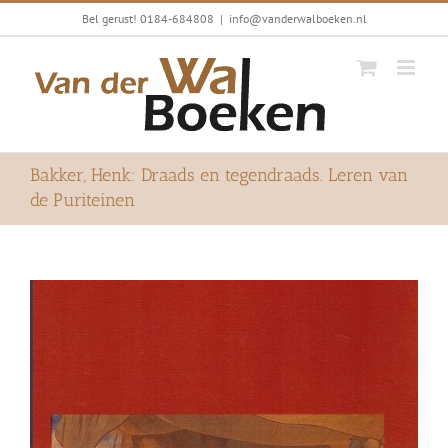
Ga
Bel gerust! 0184-684808
|
info@vanderwalboeken.nl
naar
inhoud
Bakker, Henk: Draads en tegendraads. Leren van
de Puriteinen