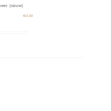
euwer. (nieuw)
€
15,50