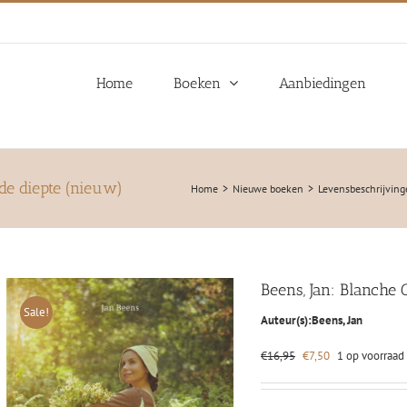
Home
Boeken
Aanbiedingen
de diepte (nieuw)
Home
Nieuwe boeken
Levensbeschrijvin
Beens, Jan: Blanche
Sale!
Auteur(s):
Beens, Jan
Oorspronkelijke
Huidige
€
16,95
€
7,50
1 op voorraad
prijs
prijs
was:
is:
€16,95.
€7,50.