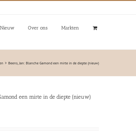
Nieuw
Over ons
Markten
gen
Beens, Jan: Blanche Gamond een mirte in de diepte (nieuw)
 Gamond een mirte in de diepte (nieuw)