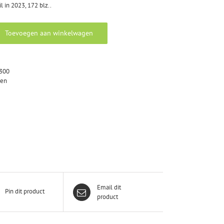
 in 2023, 172 blz..
Toevoegen aan winkelwagen
300
gen
Email dit
Pin dit product
product