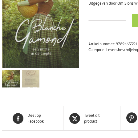
Uitgegeven door Om Sions Wil
Beens,
Jan:
Blanche
Gamond
Artikelnummer:
9789463351
een
Categorie:
Levensbeschrijvin
mirte
in
de
diepte
(nieuw)
aantal
Deel op
Tweet dit
Facebook
product