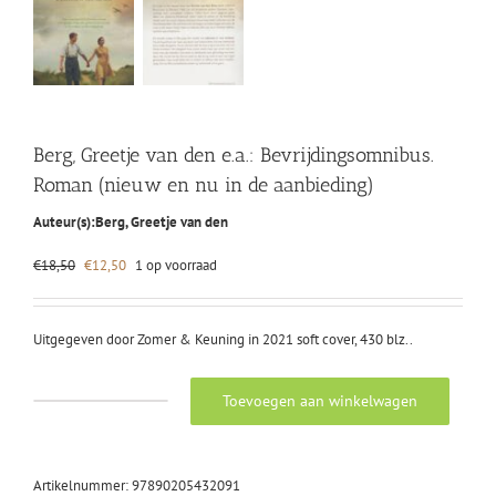
Berg, Greetje van den e.a.: Bevrijdingsomnibus.
Roman (nieuw en nu in de aanbieding)
Auteur(s):
Berg, Greetje van den
Oorspronkelijke
Huidige
€
18,50
€
12,50
1 op voorraad
prijs
prijs
was:
is:
€18,50.
€12,50.
Uitgegeven door Zomer & Keuning in 2021 soft cover, 430 blz..
Toevoegen aan winkelwagen
Berg,
Greetje
van
den
Artikelnummer:
97890205432091
e.a.: