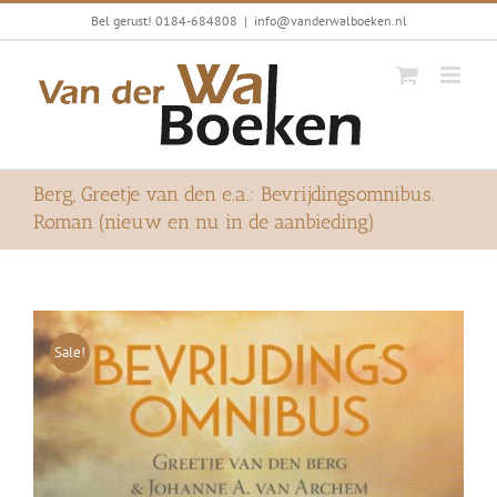
Ga
Bel gerust! 0184-684808
|
info@vanderwalboeken.nl
naar
inhoud
Berg, Greetje van den e.a.: Bevrijdingsomnibus.
Roman (nieuw en nu in de aanbieding)
Sale!