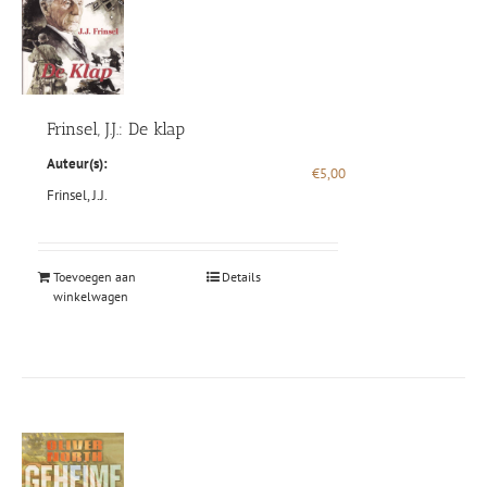
Frinsel, J.J.: De klap
Auteur(s):
€
5,00
Frinsel, J.J.
Toevoegen aan
Details
winkelwagen