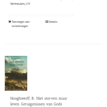
prijs
prijs
Vermeulen, J.M.
was:
is:
€29,50.
€14,00.
Toevoegen aan
Details
winkelwagen
Hooghwerff, B.: Niet sterven maar
leven. Getuigenissen van Gods