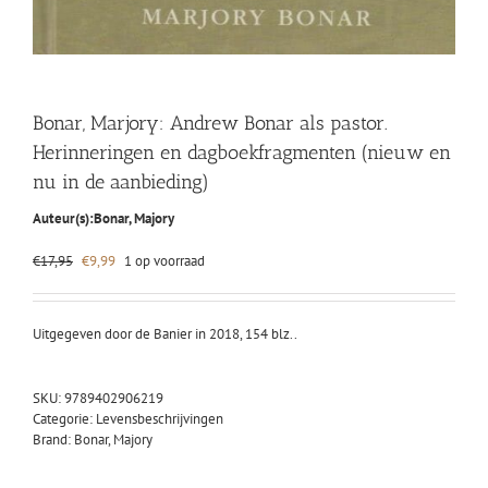
Bonar, Marjory: Andrew Bonar als pastor.
Herinneringen en dagboekfragmenten (nieuw en
nu in de aanbieding)
Auteur(s):
Bonar, Majory
Oorspronkelijke
Huidige
€
17,95
€
9,99
1 op voorraad
prijs
prijs
was:
is:
€17,95.
€9,99.
Uitgegeven door de Banier in 2018, 154 blz..
SKU:
9789402906219
Categorie:
Levensbeschrijvingen
Brand:
Bonar, Majory