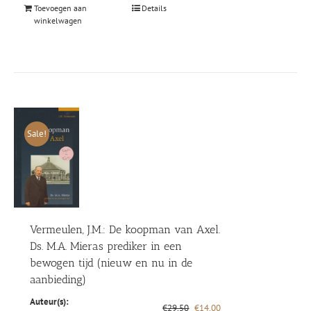
Toevoegen aan
Details
winkelwagen
Sale!
Vermeulen, J.M.: De koopman van Axel.
Ds. M.A. Mieras prediker in een
bewogen tijd (nieuw en nu in de
aanbieding)
Auteur(s):
Oorspronkelijke
Huidige
€
29,50
€
14,00