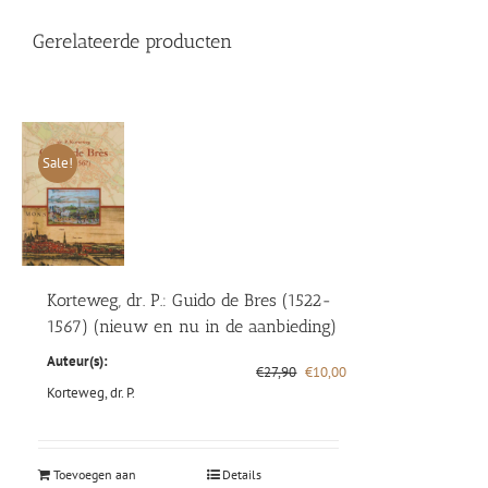
Gerelateerde producten
Sale!
Korteweg, dr. P.: Guido de Bres (1522-
1567) (nieuw en nu in de aanbieding)
Auteur(s):
Oorspronkelijke
Huidige
€
27,90
€
10,00
prijs
prijs
Korteweg, dr. P.
was:
is:
€27,90.
€10,00.
Toevoegen aan
Details