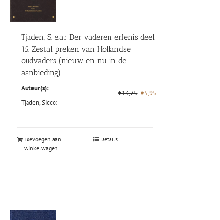
Tjaden, S. e.a.: Der vaderen erfenis deel
15. Zestal preken van Hollandse
oudvaders (nieuw en nu in de
aanbieding)
Auteur(s):
Oorspronkelijke
Huidige
€
13,75
€
5,95
prijs
prijs
Tjaden, Sicco:
was:
is:
€13,75.
€5,95.
Toevoegen aan
Details
winkelwagen