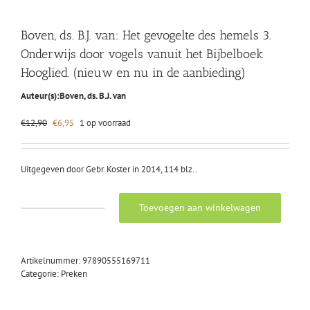
Boven, ds. B.J. van: Het gevogelte des hemels 3.
Onderwijs door vogels vanuit het Bijbelboek
Hooglied. (nieuw en nu in de aanbieding)
Auteur(s):
Boven, ds. B.J. van
Oorspronkelijke
Huidige
€
12,90
€
6,95
1 op voorraad
prijs
prijs
was:
is:
€12,90.
€6,95.
Uitgegeven door Gebr. Koster in 2014, 114 blz..
Toevoegen aan winkelwagen
Boven,
ds.
B.J.
van:
Artikelnummer:
97890555169711
Het
Categorie:
Preken
gevogelte
des
hemels