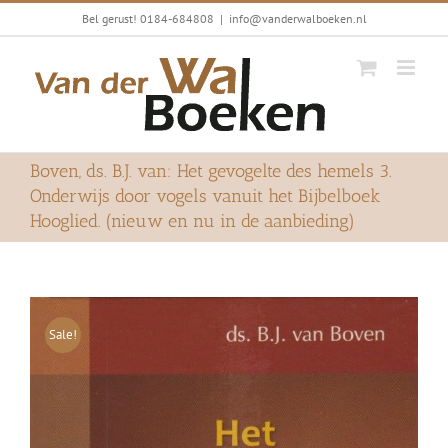
Ga
Bel gerust! 0184-684808
|
info@vanderwalboeken.nl
naar
inhoud
Boven, ds. B.J. van: Het gevogelte des hemels 3.
Onderwijs door vogels vanuit het Bijbelboek
Hooglied. (nieuw en nu in de aanbieding)
Sale!