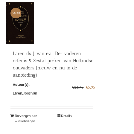
Sale!
Laren ds. J. van e.a.: Der vaderen
erfenis 5. Zestal preken van Hollandse
oudvaders (nieuw en nu in de
aanbieding)
Auteur(s):
Oorspronkelijke
Huidige
€
13,75
€
5,95
prijs
prijs
Laren, Joos van
was:
is:
€13,75.
€5,95.
Toevoegen aan
Details
winkelwagen