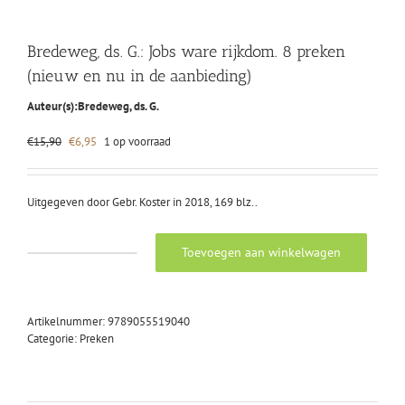
Bredeweg, ds. G.: Jobs ware rijkdom. 8 preken
(nieuw en nu in de aanbieding)
Auteur(s):
Bredeweg, ds. G.
Oorspronkelijke
Huidige
€
15,90
€
6,95
1 op voorraad
prijs
prijs
was:
is:
€15,90.
€6,95.
Uitgegeven door Gebr. Koster in 2018, 169 blz..
Toevoegen aan winkelwagen
Bredeweg,
ds.
G.:
Jobs
Artikelnummer:
9789055519040
ware
Categorie:
Preken
rijkdom.
8
preken
(nieuw