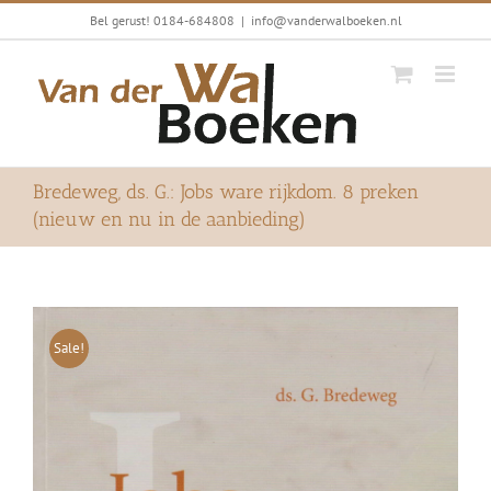
Ga
Bel gerust! 0184-684808
|
info@vanderwalboeken.nl
naar
inhoud
Bredeweg, ds. G.: Jobs ware rijkdom. 8 preken
(nieuw en nu in de aanbieding)
Sale!