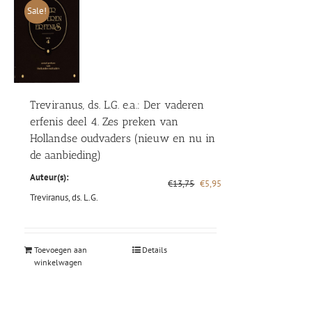
Sale!
Treviranus, ds. L.G. e.a.: Der vaderen
erfenis deel 4. Zes preken van
Hollandse oudvaders (nieuw en nu in
de aanbieding)
Auteur(s):
Oorspronkelijke
Huidige
€
13,75
€
5,95
prijs
prijs
Treviranus, ds. L.G.
was:
is:
€13,75.
€5,95.
Toevoegen aan
Details
winkelwagen