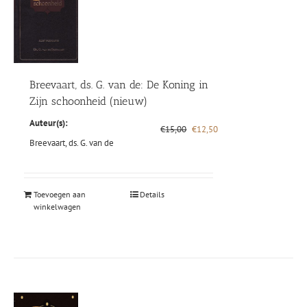
Breevaart, ds. G. van de: De Koning in
Zijn schoonheid (nieuw)
Auteur(s):
Oorspronkelijke
Huidige
€
15,00
€
12,50
prijs
prijs
Breevaart, ds. G. van de
was:
is:
€15,00.
€12,50.
Toevoegen aan
Details
winkelwagen