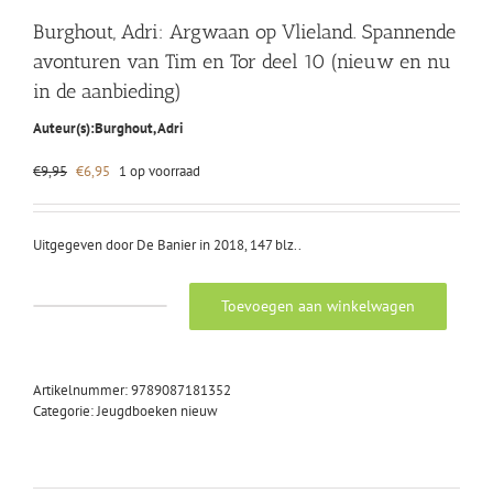
Burghout, Adri: Argwaan op Vlieland. Spannende
avonturen van Tim en Tor deel 10 (nieuw en nu
in de aanbieding)
Auteur(s):
Burghout, Adri
Oorspronkelijke
Huidige
€
9,95
€
6,95
1 op voorraad
prijs
prijs
was:
is:
€9,95.
€6,95.
Uitgegeven door De Banier in 2018, 147 blz..
Toevoegen aan winkelwagen
Burghout,
Adri:
Argwaan
op
Artikelnummer:
9789087181352
Vlieland.
Categorie:
Jeugdboeken nieuw
Spannende
avonturen
van
Tim