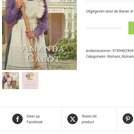
was:
is:
€19,95.
€9,95.
Uitgegeven door de Banier in 
Cabot,
Amanda:
Gestolen
hart.
Artikelnummer:
9789402904
Roman
Categorieën:
Romans
,
Romans
(nieuw
en
nu
in
de
aanbieding)
aantal
Deel op
Tweet dit
Facebook
product