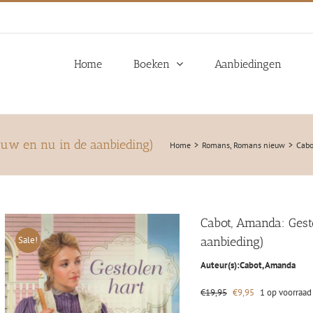
Home
Boeken
Aanbiedingen
euw en nu in de aanbieding)
Home
Romans
Romans nieuw
Cabo
Cabot, Amanda: Gest
Sale!
aanbieding)
Auteur(s):
Cabot, Amanda
Oorspronkelijke
Huidige
€
19,95
€
9,95
1 op voorraad
prijs
prijs