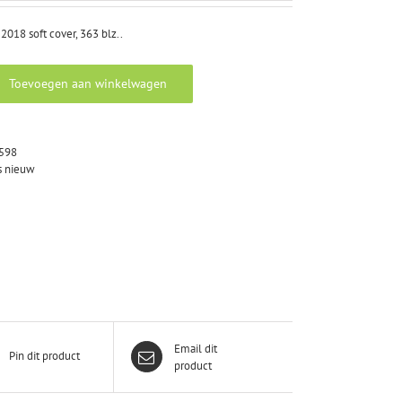
2018 soft cover, 363 blz..
Toevoegen aan winkelwagen
598
 nieuw
Email dit
Pin dit product
product