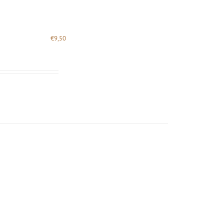
€
9,50