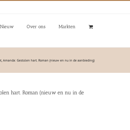
Nieuw
Over ons
Markten
t, Amanda: Gestolen hart. Roman (nieuw en nu in de aanbieding)
olen hart. Roman (nieuw en nu in de