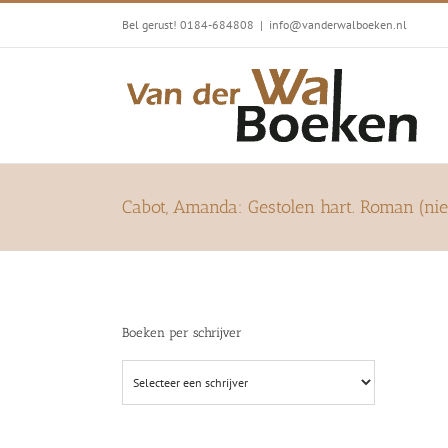
Ga
Bel gerust! 0184-684808
|
info@vanderwalboeken.nl
naar
inhoud
Cabot, Amanda: Gestolen hart. Roman (ni
Boeken per schrijver