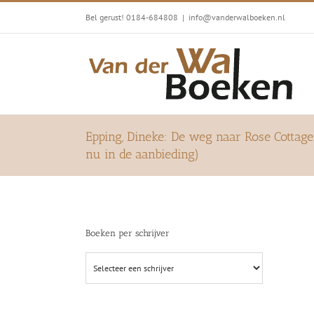
Ga
Bel gerust! 0184-684808
|
info@vanderwalboeken.nl
naar
inhoud
Epping, Dineke: De weg naar Rose Cottag
nu in de aanbieding)
Boeken per schrijver