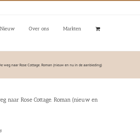
Nieuw
Over ons
Markten
De weg naar Rose Cottage. Roman (nieuw en nu in de aanbieding)
weg naar Rose Cottage. Roman (nieuw en
)
d