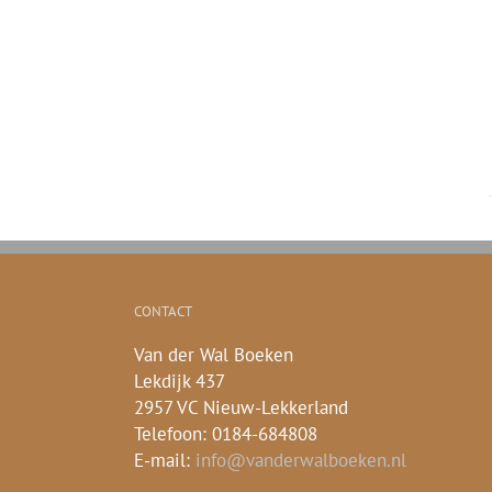
CONTACT
Van der Wal Boeken
Lekdijk 437
2957 VC Nieuw-Lekkerland
Telefoon: 0184-684808
E-mail:
info@vanderwalboeken.nl