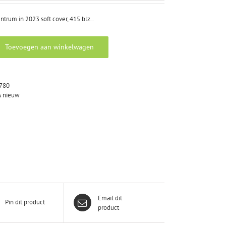
rum in 2023 soft cover, 415 blz..
Toevoegen aan winkelwagen
780
 nieuw
Email dit
Pin dit product
product