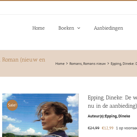
Home
Boeken
Aanbiedingen
e. Roman (nieuw en
Home
Romans
Romans nieuw
Epping, Dineke: 
Epping, Dineke: De 
Sale!
nu in de aanbieding
Auteur(s):
Epping, Dineke
Oorspronkelijke
Huidige
€
24,99
€
12,99
1 op voorraa
prijs
prijs