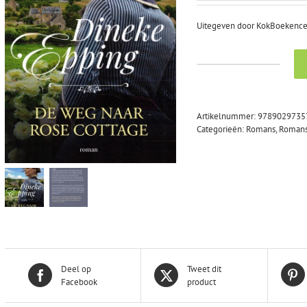
was:
is:
€24,99.
€12,99.
Uitegeven door KokBoekencent
Epping,
Dineke:
De
weg
Artikelnummer:
9789029735
naar
Categorieën:
Romans
,
Romans
Rose
Cottage.
Roman
(nieuw
en
nu
in
de
aanbieding)
aantal
Deel op
Tweet dit
Facebook
product