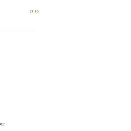
€
5,50
oor