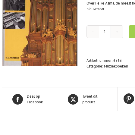
Over Feike Asma, de meest b
nieuwstaat.
Verbeek,
M.C.:
Feike
Asma
organist
Artikelnummer:
6563
aantal
Categorie:
Muziekboeken
Deel op
Tweet dit
Facebook
product