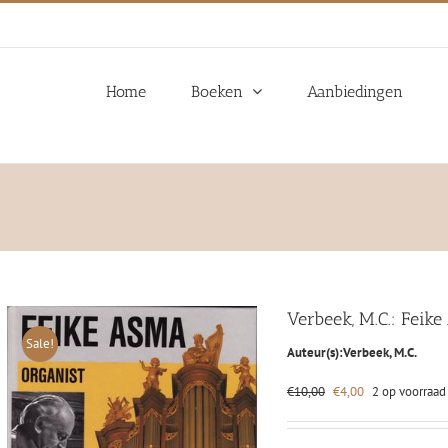
Home
Boeken
Aanbiedingen
Verbeek, M.C.: Feik
Sale!
Auteur(s):
Verbeek, M.C.
Oorspronkelijke
Huidige
€
10,00
€
4,00
2 op voorraad
prijs
prijs
was:
is:
€10,00.
€4,00.