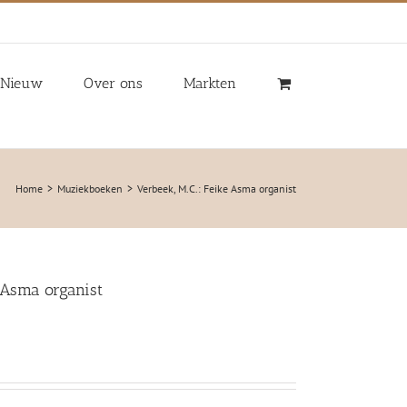
Nieuw
Over ons
Markten
Home
Muziekboeken
Verbeek, M.C.: Feike Asma organist
e Asma organist