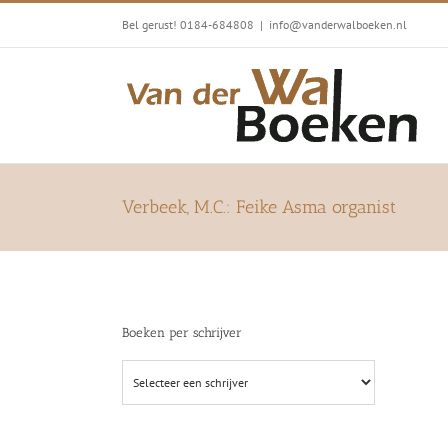
Ga
Bel gerust! 0184-684808
|
info@vanderwalboeken.nl
naar
inhoud
Verbeek, M.C.: Feike Asma organist
Boeken per schrijver