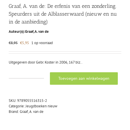
Graaf, A. van de: De erfenis van een zonderling.
Speurders uit de Alblasserwaard (nieuw en nu
in de aanbieding)
Auteur(s):
Graaf, A. van de
Oorspronkelijke
Huidige
€
8,95
€
5,95
1 op voorraad
prijs
prijs
was:
is:
€8,95.
€5,95.
Uitgegeven door Gebr. Koster in 2006, 167 blz..
Toevoegen aan winkelwagen
Graaf,
A.
van
de:
SKU:
9789055516315-2
De
Categorie:
Jeugdboeken nieuw
erfenis
Brand:
Graaf, A. van de
van
een
zonderling.