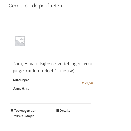
Speurders
Gerelateerde producten
uit
de
Alblasserwaard
(nieuw
en
nu
in
de
aanbieding)
aantal
Dam, H. van: Bijbelse vertellingen voor
jonge kinderen deel 1 (nieuw)
Auteur(s):
€
34,50
Dam, H. van
Toevoegen aan
Details
winkelwagen