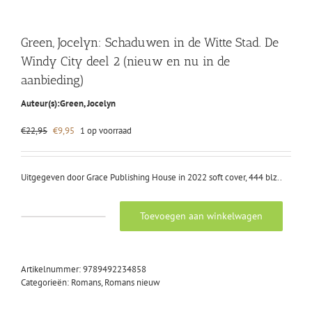
Green, Jocelyn: Schaduwen in de Witte Stad. De
Windy City deel 2 (nieuw en nu in de
aanbieding)
Auteur(s):
Green, Jocelyn
Oorspronkelijke
Huidige
€
22,95
€
9,95
1 op voorraad
prijs
prijs
was:
is:
€22,95.
€9,95.
Uitgegeven door Grace Publishing House in 2022 soft cover, 444 blz..
Toevoegen aan winkelwagen
Green,
Jocelyn:
Schaduwen
in
Artikelnummer:
9789492234858
de
Categorieën:
Romans
,
Romans nieuw
Witte
Stad.