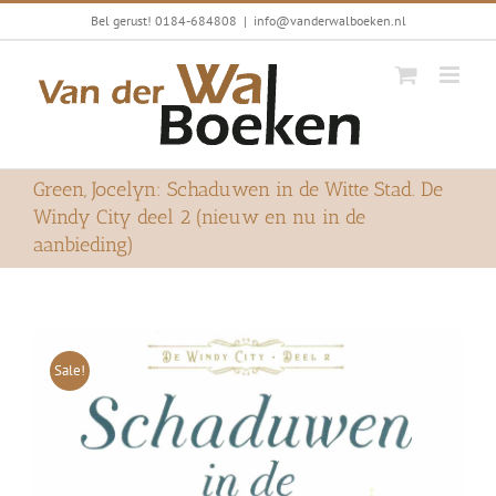
Ga
Bel gerust! 0184-684808
|
info@vanderwalboeken.nl
naar
inhoud
Green, Jocelyn: Schaduwen in de Witte Stad. De
Windy City deel 2 (nieuw en nu in de
aanbieding)
Sale!