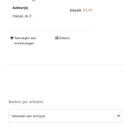
Auteur(s):
Oorspronkelijke
Huidige
€
16,50
€
9,99
prijs
prijs
Mallan, ds. F.
was:
is:
€16,50.
€9,99.
Toevoegen aan
Details
winkelwagen
Boeken per schrijver