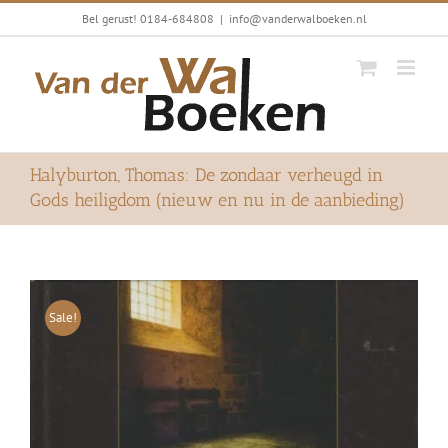
Ga
Bel gerust! 0184-684808
|
info@vanderwalboeken.nl
naar
inhoud
Halyburton, Thomas: De zondaar verheugd in
Gods heiligdom (nieuw en nu in de aanbieding)
Sale!