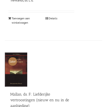
Treviranus, ds. L.G.
was:
is:
€13,75.
€5,95.
Toevoegen aan
Details
winkelwagen
Sale!
Mallan, ds. F.: Liefderijke
vertroostingen (nieuw en nu in de
aanbieding)