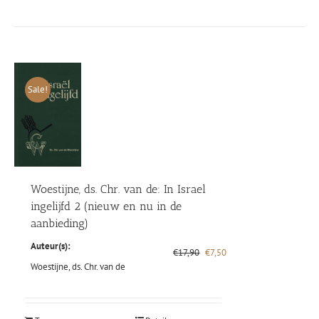
Sale!
Woestijne, ds. Chr. van de: In Israel
ingelijfd 2 (nieuw en nu in de
aanbieding)
Auteur(s):
Oorspronkelijke
Huidige
€
17,90
€
7,50
prijs
prijs
Woestijne, ds. Chr. van de
was:
is:
€17,90.
€7,50.