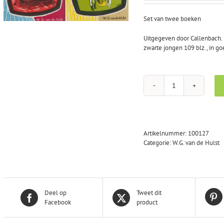
was:
is:
€8,00.
€2,00.
Set van twee boeken
Uitgegeven door Callenbach. R
zwarte jongen 109 blz., in go
Hulst,
W.G.
van
de:
Rozemarijntje
Artikelnummer:
100127
en
Categorie:
W.G. van de Hulst
de
zwarte
jongen
en
Rozemarijntje
Deel op
Tweet dit
en
Facebook
product
rooie
pier
(set