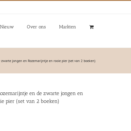
Nieuw
Over ons
Markten
e zwarte jongen en Rozemarijntje en rooie pier (set van 2 boeken)
Rozemarijntje en de zwarte jongen en
ie pier (set van 2 boeken)