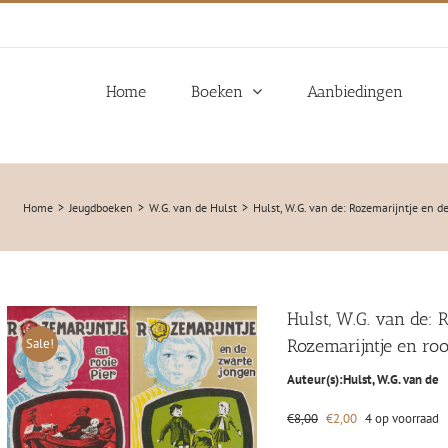
Home
Boeken
Aanbiedingen
Home
Jeugdboeken
W.G. van de Hulst
Hulst, W.G. van de: Rozemarijntje en d
Hulst, W.G. van de: 
Sale!
Rozemarijntje en roo
Auteur(s):
Hulst, W.G. van de
Oorspronkelijke
Huidige
€
8,00
€
2,00
4 op voorraad
prijs
prijs