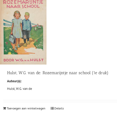
Hulst, W.G. van de: Rozemarijntje naar school (1e druk)
Auteur(s):
Hulst, W.G. van de
Toevoegen aan winkelwagen
Details