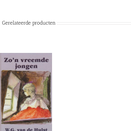
van
2
boeken)
aantal
Gerelateerde producten