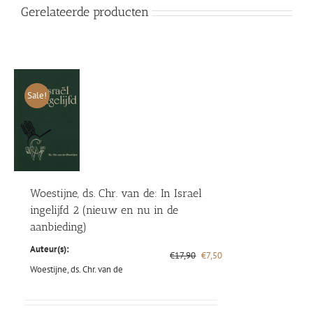
Gerelateerde producten
Sale!
Woestijne, ds. Chr. van de: In Israel
ingelijfd 2 (nieuw en nu in de
aanbieding)
Auteur(s):
Oorspronkelijke
Huidige
€
17,90
€
7,50
prijs
prijs
Woestijne, ds. Chr. van de
was:
is:
€17,90.
€7,50.