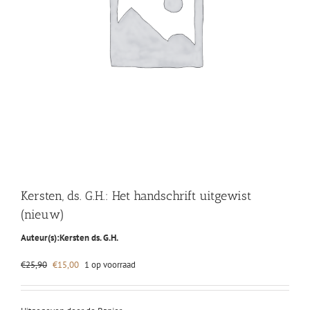
Kersten, ds. G.H.: Het handschrift uitgewist
(nieuw)
Auteur(s):
Kersten ds. G.H.
Oorspronkelijke
Huidige
€
25,90
€
15,00
1 op voorraad
prijs
prijs
was:
is:
€25,90.
€15,00.