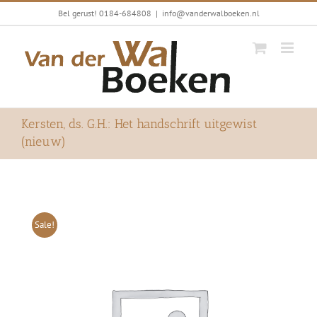
Ga
Bel gerust! 0184-684808
|
info@vanderwalboeken.nl
naar
inhoud
Kersten, ds. G.H.: Het handschrift uitgewist
(nieuw)
Sale!