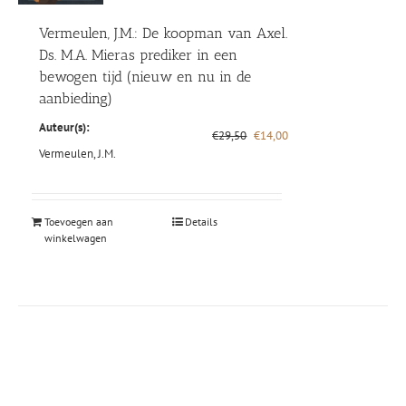
Vermeulen, J.M.: De koopman van Axel.
Ds. M.A. Mieras prediker in een
bewogen tijd (nieuw en nu in de
aanbieding)
Auteur(s):
Oorspronkelijke
Huidige
€
29,50
€
14,00
prijs
prijs
Vermeulen, J.M.
was:
is:
€29,50.
€14,00.
Toevoegen aan
Details
winkelwagen