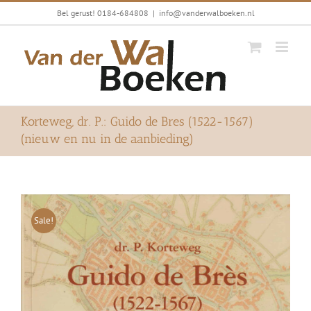
Ga
Bel gerust! 0184-684808
|
info@vanderwalboeken.nl
naar
inhoud
Korteweg, dr. P.: Guido de Bres (1522-1567)
(nieuw en nu in de aanbieding)
Sale!