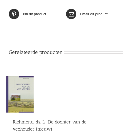
de
aanbieding)
aantal
Pin dit product
Email dit product
Gerelateerde producten
Richmond, ds. L.: De dochter van de
veehouder (nieuw)