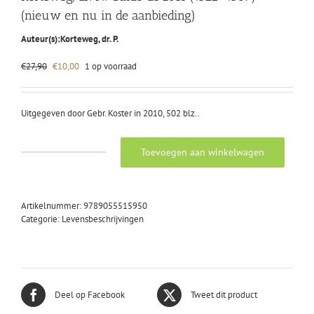
(nieuw en nu in de aanbieding)
Auteur(s):
Korteweg, dr. P.
Oorspronkelijke
Huidige
€
27,90
€
10,00
1 op voorraad
prijs
prijs
was:
is:
€27,90.
€10,00.
Uitgegeven door Gebr. Koster in 2010, 502 blz..
Toevoegen aan winkelwagen
Korteweg,
dr.
P.:
Guido
Artikelnummer:
9789055515950
de
Categorie:
Levensbeschrijvingen
Bres
(1522-
1567)
(nieuw
en
nu
Deel op Facebook
Tweet dit product
in