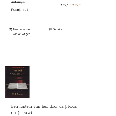
Auteur(s):
Oorspronkelijke
Huidige
€
25,40
€
15,50
prijs
prijs
Fraanje, ds. J.
was:
is:
€25,40.
€15,50.
Toevoegen aan
Details
winkelwagen
Een fontein van heil door ds. J. Roos
e.a. (nieuw)