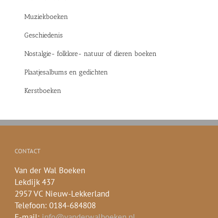
Muziekboeken
Geschiedenis
Nostalgie- folklore- natuur of dieren boeken
Plaatjesalbums en gedichten
Kerstboeken
CONTACT
Van der Wal Boeken
Lekdijk 437
2957 VC Nieuw-Lekkerland
Telefoon: 0184-684808
E-mail:
info@vanderwalboeken.nl