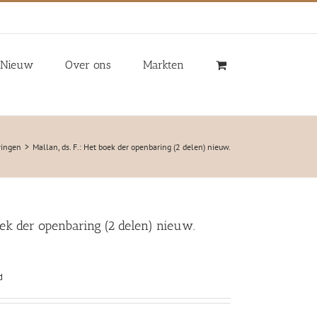
Nieuw
Over ons
Markten
ringen
Mallan, ds. F.: Het boek der openbaring (2 delen) nieuw.
boek der openbaring (2 delen) nieuw.
d