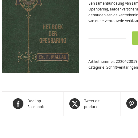
Een samenbundeling van sam
Openbaring, eerder verschenen
gehouden aan de kanttekening
van oude vertrouwde verklaa
Mallan,
ds.
F.:
Het
Artikelnummer:
2220420019
boek
Categorie:
Schriftverklaringen
der
openbaring
(2
delen)
nieuw.
aantal
Deel op
Tweet dit
Facebook
product