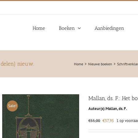
Home
Boeken
Aanbiedingen
2 delen) nieuw.
Home
Nieuwe boeken
Schriftverkla
Mallan, ds. F.: Het 
Sale!
Auteur(s):
Mallan, ds. F.
Oorspronkelijke
Huidige
€
55,00
€
37,95
1 op voorraa
prijs
prijs
was:
is:
€55,00.
€37,95.