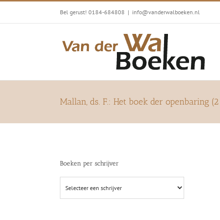
Ga
Bel gerust! 0184-684808
|
info@vanderwalboeken.nl
naar
inhoud
Mallan, ds. F.: Het boek der openbaring (
Boeken per schrijver