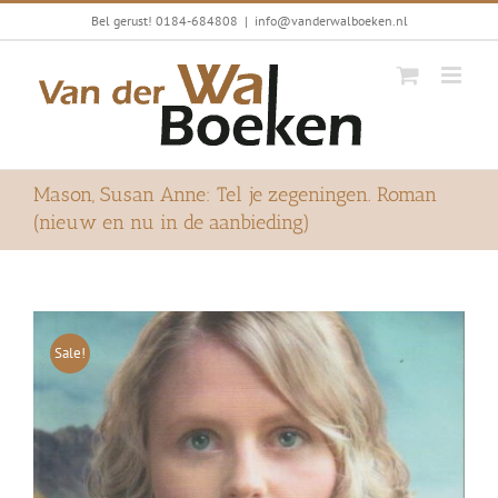
Ga
Bel gerust! 0184-684808
|
info@vanderwalboeken.nl
naar
inhoud
Mason, Susan Anne: Tel je zegeningen. Roman
(nieuw en nu in de aanbieding)
Sale!