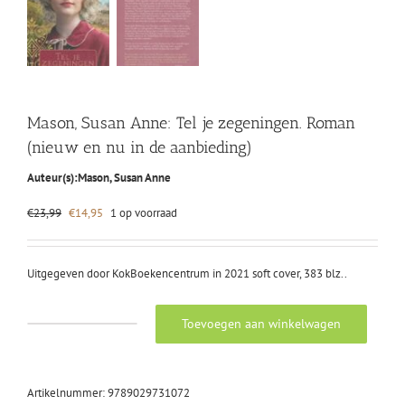
Mason, Susan Anne: Tel je zegeningen. Roman
(nieuw en nu in de aanbieding)
Auteur(s):
Mason, Susan Anne
Oorspronkelijke
Huidige
€
23,99
€
14,95
1 op voorraad
prijs
prijs
was:
is:
€23,99.
€14,95.
Uitgegeven door KokBoekencentrum in 2021 soft cover, 383 blz..
Toevoegen aan winkelwagen
Mason,
Susan
Anne:
Tel
Artikelnummer:
9789029731072
je