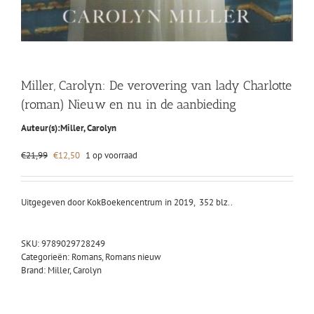
Miller, Carolyn: De verovering van lady Charlotte
(roman) Nieuw en nu in de aanbieding
Auteur(s):
Miller, Carolyn
Oorspronkelijke
Huidige
€
21,99
€
12,50
1 op voorraad
prijs
prijs
was:
is:
€21,99.
€12,50.
Uitgegeven door KokBoekencentrum in 2019, 352 blz..
SKU:
9789029728249
Categorieën:
Romans
,
Romans nieuw
Brand:
Miller, Carolyn