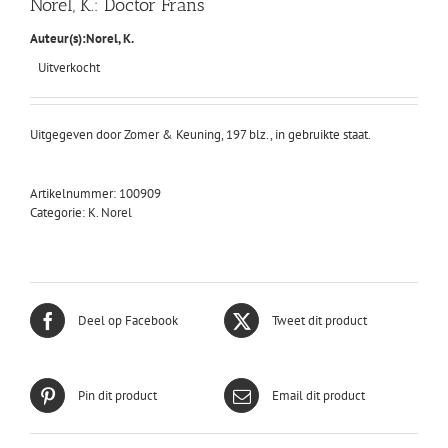
Norel, K.: Doctor Frans
Auteur(s):
Norel, K.
Uitverkocht
Uitgegeven door Zomer & Keuning, 197 blz., in gebruikte staat.
Artikelnummer:
100909
Categorie:
K. Norel
Deel op Facebook
Tweet dit product
Pin dit product
Email dit product