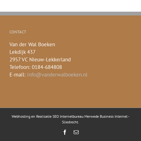
CONTACT
Van der Wal Boeken
Lekdijk 437
2957 VC Nieuw-Lekkerland
Telefoon: 0184-684808
E-mail:
info@vanderwalboeken.nl
Webhosting en Realisatie
SEO Internetbureau Merwede Business Internet -
Sliedrecht
.
Facebook
E-
mail