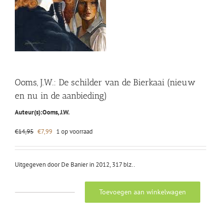
Ooms, J.W.: De schilder van de Bierkaai (nieuw
en nu in de aanbieding)
Auteur(s):
Ooms, J.W.
Oorspronkelijke
Huidige
€
14,95
€
7,99
1 op voorraad
prijs
prijs
was:
is:
€14,95.
€7,99.
Uitgegeven door De Banier in 2012, 317 blz..
Toevoegen aan winkelwagen
Ooms,
J.W.:
De