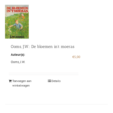
Ooms, J.W.: De bloemen in’t moeras
Auteur(s):
€
5,00
Ooms, J.W.
Toevoegen aan
Details
winkelwagen