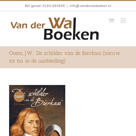
Ga
Bel gerust! 0184-684808
|
info@vanderwalboeken.nl
naar
inhoud
Ooms, J.W.: De schilder van de Bierkaai (nieuw
en nu in de aanbieding)
Sale!