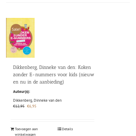
Sale!
Dikkenberg, Dinneke van den: Koken
zonder E-nummers voor kids (nieuw
en nu in de aanbieding)
Auteur(s):
Dikkenberg, Dinneke van den
Oorspronkelijke
Huidige
€
12,95
€
6,95
prijs
prijs
was:
is:
€12,95.
€6,95.
Toevoegen aan
Details
winkelwagen