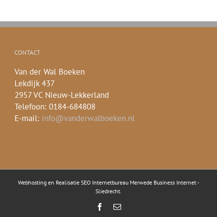
CONTACT
Van der Wal Boeken
Lekdijk 437
2957 VC Nieuw-Lekkerland
Telefoon: 0184-684808
E-mail:
info@vanderwalboeken.nl
Webhosting en Realisatie
SEO Internetbureau Merwede Business Internet -
Sliedrecht
.
Facebook
E-
mail