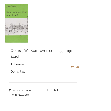
Ooms, J.W.: Kom over de brug, mijn
kind!
Auteur(s):
€
4,50
Ooms, J.W.
Toevoegen aan
Details
winkelwagen