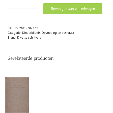
Toevoegen aan winkelwagen
Opnieuw
beginnen.
Leven
vanuit
SKU:
9789085202424
vergeving
Categorie:
Kinderbijbels, Opvoeding en pastoraat
aantal
Brand:
Diverse schrijvers
Gerelateerde producten