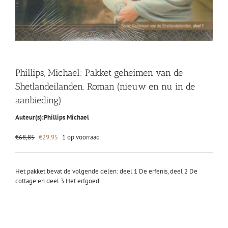
Phillips, Michael: Pakket geheimen van de
Shetlandeilanden. Roman (nieuw en nu in de
aanbieding)
Auteur(s):
Phillips Michael
Oorspronkelijke
Huidige
€
68,85
€
29,95
1 op voorraad
prijs
prijs
was:
is:
€68,85.
€29,95.
Het pakket bevat de volgende delen: deel 1 De erfenis, deel 2 De
cottage en deel 3 Het erfgoed.