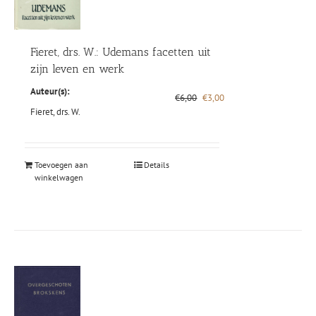
Fieret, drs. W.: Udemans facetten uit
zijn leven en werk
Auteur(s):
Oorspronkelijke
Huidige
€
6,00
€
3,00
prijs
prijs
Fieret, drs. W.
was:
is:
€6,00.
€3,00.
Toevoegen aan
Details
winkelwagen