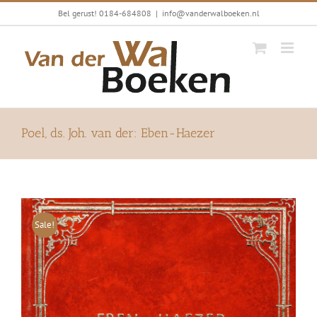
Ga
Bel gerust! 0184-684808
|
info@vanderwalboeken.nl
naar
inhoud
Poel, ds. Joh. van der: Eben-Haezer
Sale!