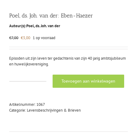
Poel, ds. Joh. van der: Eben-Haezer
Auteur(s):
Poel, ds. Joh. van der
Oorspronkelijke
Huidige
€
7,00
€
3,00
1 op voorraad
prijs
prijs
was:
is:
€7,00.
€3,00.
Episoden uit zijn leven ter gedachtenis van zijn 40 jarig ambtsjubileum
en huwelijksvereniging.
Toevoegen aan winkelwagen
Poel,
ds.
Joh.
van
Artikelnummer:
1067
der:
Categorie:
Levensbeschrijvingen & Brieven
Eben-
Haezer
aantal