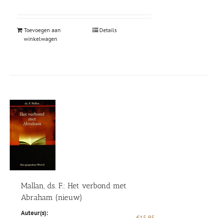
was:
is:
€16,50.
€9,99.
Toevoegen aan
Details
winkelwagen
Mallan, ds. F.: Het verbond met
Abraham (nieuw)
Auteur(s):
€
15,95