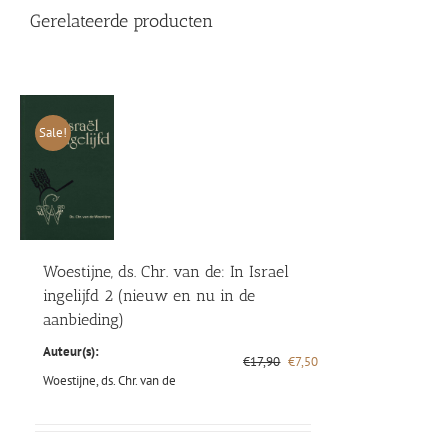
Gerelateerde producten
Sale!
Woestijne, ds. Chr. van de: In Israel
ingelijfd 2 (nieuw en nu in de
aanbieding)
Auteur(s):
Oorspronkelijke
Huidige
€
17,90
€
7,50
prijs
prijs
Woestijne, ds. Chr. van de
was:
is:
€17,90.
€7,50.