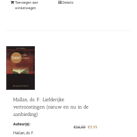
Toevoegen aan
Details
winkelwagen
Sale!
Mallan, ds. F.: Liefderijke
vertroostingen (nieuw en nu in de
aanbieding)
Auteur(s):
Oorspronkelijke
Huidige
€
16,50
€
9,99
prijs
prijs
Mallan, ds. F.