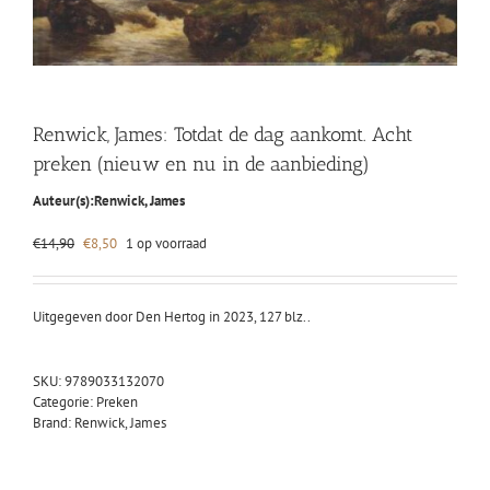
Renwick, James: Totdat de dag aankomt. Acht
preken (nieuw en nu in de aanbieding)
Auteur(s):
Renwick, James
Oorspronkelijke
Huidige
€
14,90
€
8,50
1 op voorraad
prijs
prijs
was:
is:
€14,90.
€8,50.
Uitgegeven door Den Hertog in 2023, 127 blz..
SKU:
9789033132070
Categorie:
Preken
Brand:
Renwick, James