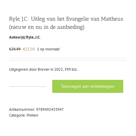
Ryle, J.C.: Uitleg van het Evangelie van Mattheus
(nieuw en nu in de aanbieding)
Auteur(s):
Ryle, J.C.
Oorspronkelijke
Huidige
€
29,99
€
22,50
1 op voorraad
prijs
prijs
was:
is:
€29,99.
€22,50.
Uitgegeven door Brevier in 2022, 399 blz..
Toevoegen aan winkelwagen
Ryle,
J.C.:
Uitleg
van
Artikelnummer:
9789492433947
het
Categorie:
Preken
Evangelie
van
Mattheus
(nieuw