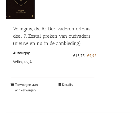
Velingius, ds. A.: Der vaderen erfenis
deel 7. Zestal preken van oudvaders
(nieuw en nu in de aanbieding)
Auteur(s):
Oorspronkelijke
Huidige
€
13,75
€
5,95
prijs
prijs
Velingius, A.
was:
is:
€13,75.
€5,95.
Toevoegen aan
Details
winkelwagen