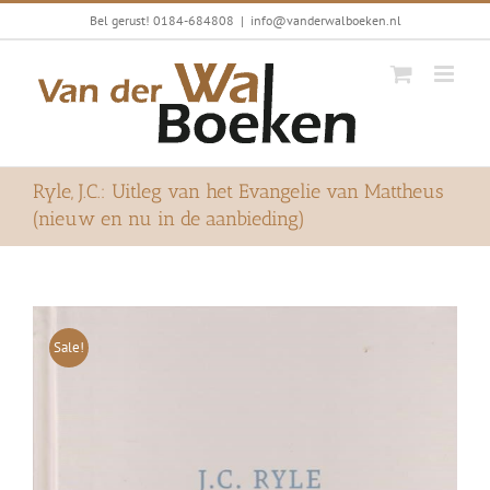
Ga
Bel gerust! 0184-684808
|
info@vanderwalboeken.nl
naar
inhoud
Ryle, J.C.: Uitleg van het Evangelie van Mattheus
(nieuw en nu in de aanbieding)
Sale!