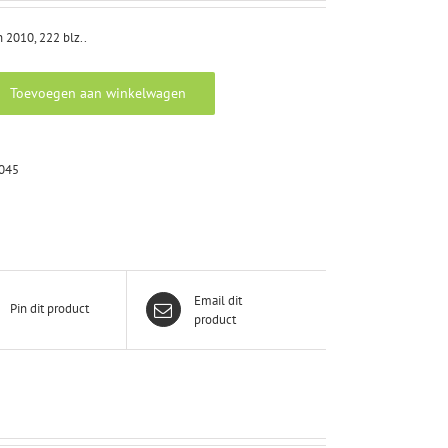
 2010, 222 blz..
Toevoegen aan winkelwagen
045
Email dit
Pin dit product
product