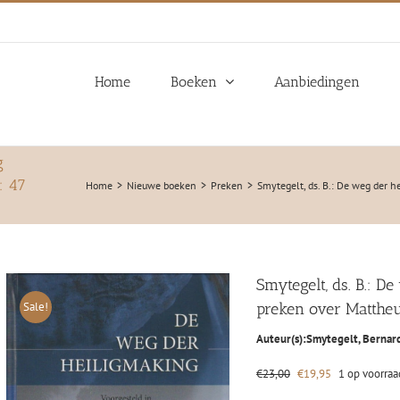
Home
Boeken
Aanbiedingen
g
: 47
Home
Nieuwe boeken
Preken
Smytegelt, ds. B.: De weg der h
Smytegelt, ds. B.: D
Sale!
preken over Mattheu
Auteur(s):
Smytegelt, Bernar
Oorspronkelijke
Huidige
€
23,00
€
19,95
1 op voorraa
prijs
prijs