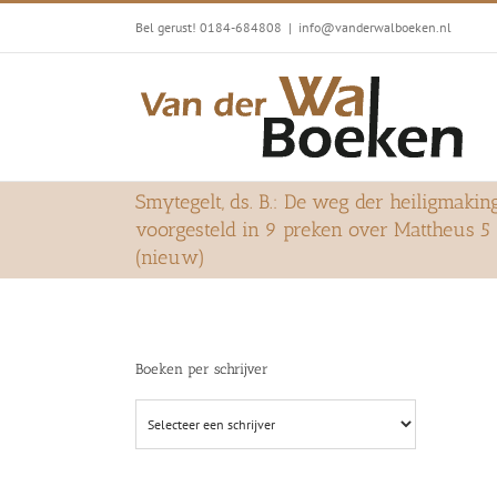
Ga
Bel gerust! 0184-684808
|
info@vanderwalboeken.nl
naar
inhoud
Smytegelt, ds. B.: De weg der heiligmakin
voorgesteld in 9 preken over Mattheus 5 
(nieuw)
Boeken per schrijver