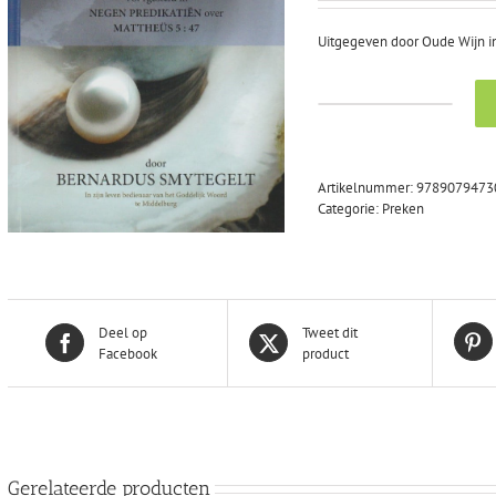
was:
is:
€23,00.
€19,95.
Uitgegeven door Oude Wijn in
Smytegelt,
ds.
B.:
De
Artikelnummer:
9789079473
weg
Categorie:
Preken
der
heiligmaking
voorgesteld
in
9
preken
Deel op
Tweet dit
over
Facebook
product
Mattheus
5
:
47
(nieuw)
aantal
Gerelateerde producten