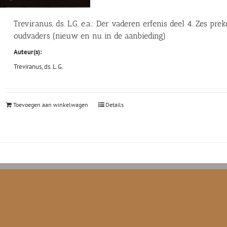
Treviranus, ds. L.G. e.a.: Der vaderen erfenis deel 4. Zes pr
oudvaders (nieuw en nu in de aanbieding)
Auteur(s):
Treviranus, ds. L.G.
Toevoegen aan winkelwagen
Details