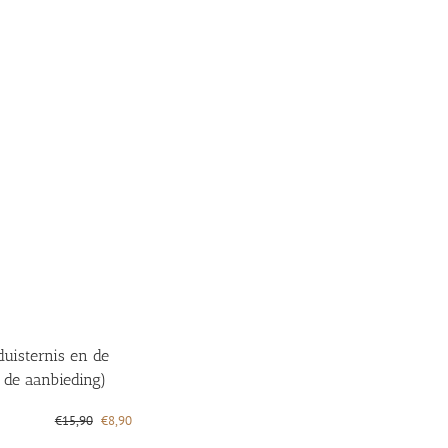
duisternis en de
 de aanbieding)
Oorspronkelijke
Huidige
€
15,90
€
8,90
prijs
prijs