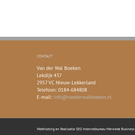
CONTACT
Van der Wal Boeken
Lekdijk 437
2957 VC Nieuw-Lekkerland
Telefoon: 0184-684808
E-mail:
info@vanderwalboeken.nl
Webhosting en Realisatie
SEO Internetbureau Merwede Business I