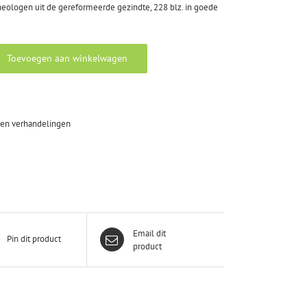
theologen uit de gereformeerde gezindte, 228 blz. in goede
Toevoegen aan winkelwagen
1
 en verhandelingen
Email dit
Pin dit product
product