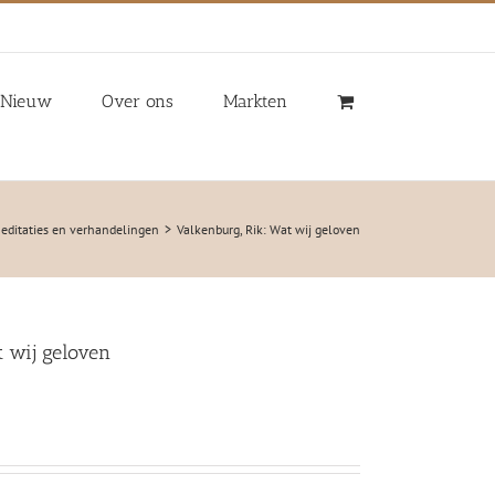
Nieuw
Over ons
Markten
editaties en verhandelingen
Valkenburg, Rik: Wat wij geloven
t wij geloven