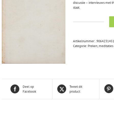
discussie – intervieuws met 
staat.
Valkenburg,
Rik:
Wat
wij
Artikelnummer:
.906423145
geloven
Categorie:
Preken, meditaties
aantal
Deel op
Tweet dit
Facebook
product