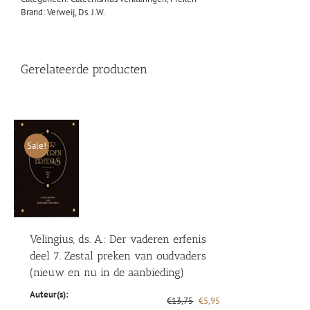
Brand:
Verweij, Ds. J.W.
Gerelateerde producten
Sale!
Velingius, ds. A.: Der vaderen erfenis
deel 7. Zestal preken van oudvaders
(nieuw en nu in de aanbieding)
Auteur(s):
Oorspronkelijke
Huidige
€
13,75
€
5,95