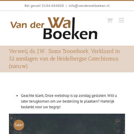
Ga
Bel gerust! 0184-684808
|
info@vanderwalboeken.nl
naar
inhoud
Verweij, ds. J.W.: Sions Troostboek. Verklaard in
52 zondagen van de Heidelbergse Catechismus
(nieuw)
Geachte klant, Onze webshop is op zondag gesloten. Wilt u
later terugkomen om uw bestelling te plaatsen? Hartelijk
bedankt voor uw begrip!
Sale!