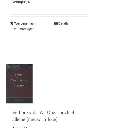
prijs
prijs
Velingius, A.
was:
is:
€13,75.
€5,95.
Toevoegen aan
Details
winkelwagen
Verhoeks, ds. W.: Onz’ Toevlucht
alleine (nieuw in folie)