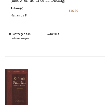
(nieuw en nu in de aanbieding)
Auteur(s):
€
16,50
Mallan, ds. F.
Toevoegen aan
Details
winkelwagen