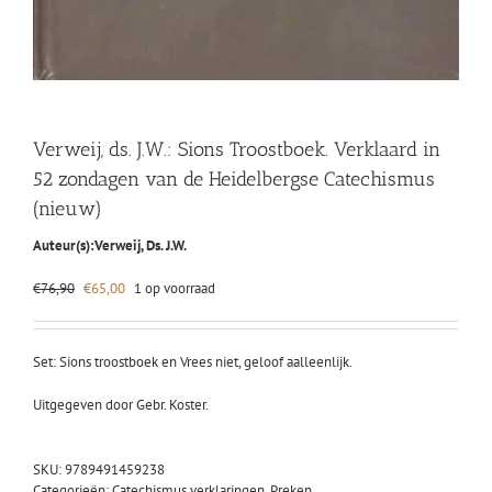
Verweij, ds. J.W.: Sions Troostboek. Verklaard in
52 zondagen van de Heidelbergse Catechismus
(nieuw)
Auteur(s):
Verweij, Ds. J.W.
Oorspronkelijke
Huidige
€
76,90
€
65,00
1 op voorraad
prijs
prijs
was:
is:
€76,90.
€65,00.
Set: Sions troostboek en Vrees niet, geloof aalleenlijk.
Uitgegeven door Gebr. Koster.
SKU:
9789491459238
Categorieën:
Catechismus verklaringen
,
Preken