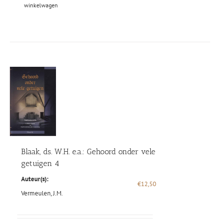
winkelwagen
Blaak, ds. W.H. e.a.: Gehoord onder vele
getuigen 4
Auteur(s):
€
12,50
Vermeulen, J.M.