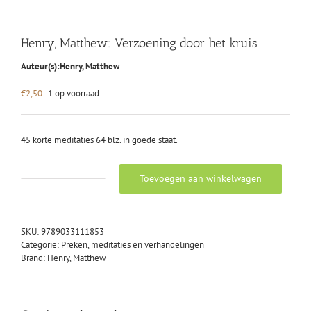
Henry, Matthew: Verzoening door het kruis
Auteur(s):
Henry, Matthew
€
2,50
1 op voorraad
45 korte meditaties 64 blz. in goede staat.
Toevoegen aan winkelwagen
Henry,
Matthew:
Verzoening
door
SKU:
9789033111853
het
Categorie:
Preken, meditaties en verhandelingen
kruis
Brand:
Henry, Matthew
aantal