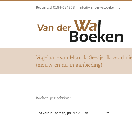
Ga
Bel gerust! 0184-684808
|
info@vanderwalboeken.nl
naar
inhoud
Vogelaar-van Mourik, Geesje: Ik word niet 
(nieuw en nu in aanbieding)
Boeken per schrijver