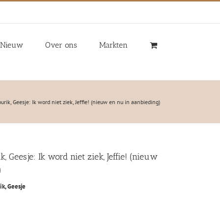
Nieuw
Over ons
Markten
rik, Geesje: Ik word niet ziek, Jeffie! (nieuw en nu in aanbieding)
 Geesje: Ik word niet ziek, Jeffie! (nieuw
)
k, Geesje