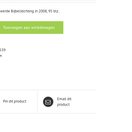
rde Bijbelstichting in 2008, 95 blz..
Toevoegen aan winkelwagen
539
uw
Email dit
Pin dit product
product