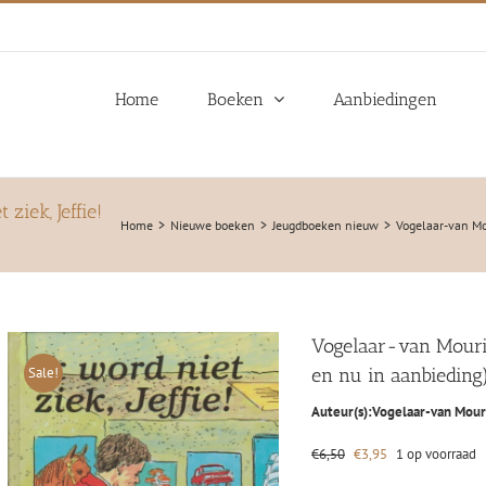
Home
Boeken
Aanbiedingen
ziek, Jeffie!
Home
Nieuwe boeken
Jeugdboeken nieuw
Vogelaar-van Mou
Vogelaar-van Mourik,
Sale!
en nu in aanbieding
Auteur(s):
Vogelaar-van Mouri
Oorspronkelijke
Huidige
€
6,50
€
3,95
1 op voorraad
prijs
prijs