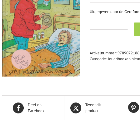
was:
is:
€6,50.
€3,95.
Uitgegeven door de Gereformee
Vogelaar-
van
Mourik,
Geesje:
Artikelnummer:
9789072186
Ik
Categorie:
Jeugdboeken nie
word
niet
ziek,
Jeffie!
(nieuw
en
nu
in
Deel op
Tweet dit
aanbieding)
Facebook
product
aantal