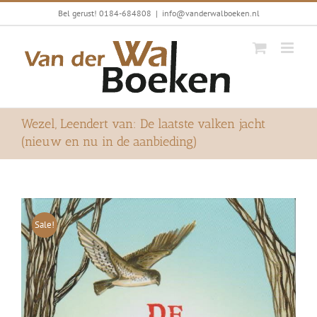
Ga
Bel gerust! 0184-684808
|
info@vanderwalboeken.nl
naar
inhoud
Wezel, Leendert van: De laatste valken jacht
(nieuw en nu in de aanbieding)
Sale!