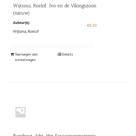
Wijtsma, Roelof: Ivo en de Vikingszoon
(nieuw)
Auteur(s):
€
8,50
Wijtsma, Roelof
Toevoegen aan
Details
winkelwagen
Burghout, Adri: Het Saracenenmysterie.