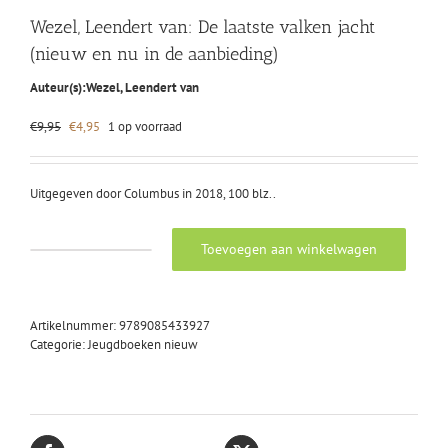
Wezel, Leendert van: De laatste valken jacht
(nieuw en nu in de aanbieding)
Auteur(s):
Wezel, Leendert van
Oorspronkelijke
Huidige
€
9,95
€
4,95
1 op voorraad
prijs
prijs
was:
is:
€9,95.
€4,95.
Uitgegeven door Columbus in 2018, 100 blz..
Toevoegen aan winkelwagen
Wezel,
Leendert
van:
De
Artikelnummer:
9789085433927
laatste
Categorie:
Jeugdboeken nieuw
valken
jacht
(nieuw
en
nu
in