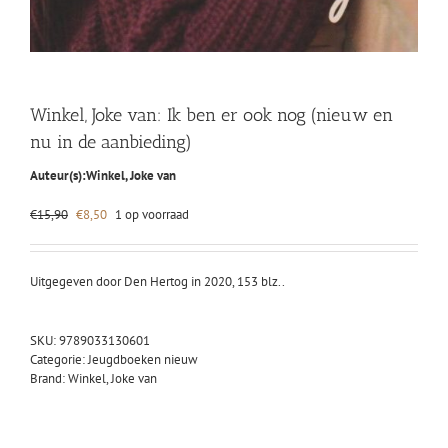
Winkel, Joke van: Ik ben er ook nog (nieuw en
nu in de aanbieding)
Auteur(s):
Winkel, Joke van
Oorspronkelijke
Huidige
€
15,90
€
8,50
1 op voorraad
prijs
prijs
was:
is:
€15,90.
€8,50.
Uitgegeven door Den Hertog in 2020, 153 blz..
SKU:
9789033130601
Categorie:
Jeugdboeken nieuw
Brand:
Winkel, Joke van