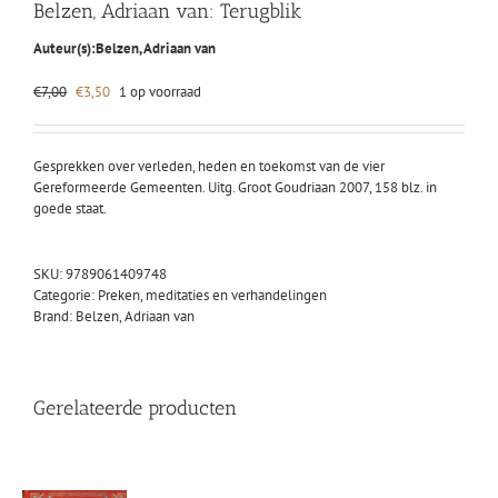
Belzen, Adriaan van: Terugblik
Auteur(s):
Belzen, Adriaan van
Oorspronkelijke
Huidige
€
7,00
€
3,50
1 op voorraad
prijs
prijs
was:
is:
€7,00.
€3,50.
Gesprekken over verleden, heden en toekomst van de vier
Gereformeerde Gemeenten. Uitg. Groot Goudriaan 2007, 158 blz. in
goede staat.
SKU:
9789061409748
Categorie:
Preken, meditaties en verhandelingen
Brand:
Belzen, Adriaan van
Gerelateerde producten