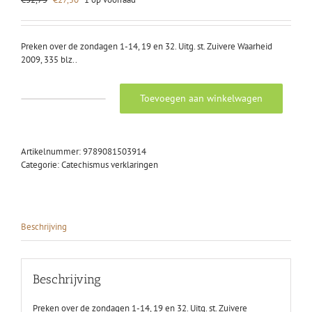
prijs
prijs
was:
is:
€32,75.
€27,50.
Preken over de zondagen 1-14, 19 en 32. Uitg. st. Zuivere Waarheid
2009, 335 blz..
Toevoegen aan winkelwagen
Steenblok,
ds.
C.:
Catechismus
Artikelnummer:
9789081503914
(nieuw)
Categorie:
Catechismus verklaringen
aantal
Beschrijving
Beschrijving
Preken over de zondagen 1-14, 19 en 32. Uitg. st. Zuivere