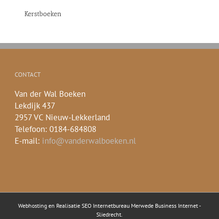
Kerstboeken
CONTACT
Van der Wal Boeken
Lekdijk 437
2957 VC Nieuw-Lekkerland
Telefoon: 0184-684808
E-mail:
info@vanderwalboeken.nl
Webhosting en Realisatie
SEO Internetbureau Merwede Business Internet -
Sliedrecht
.