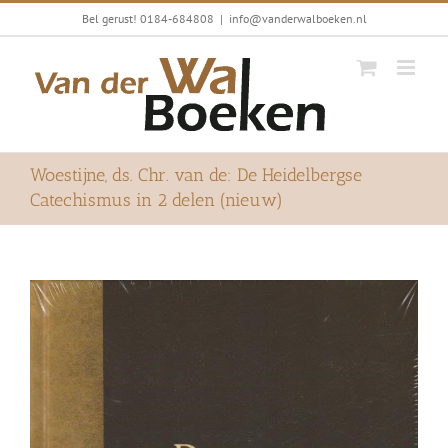
Ga
Bel gerust! 0184-684808
|
info@vanderwalboeken.nl
naar
inhoud
Woestijne, ds. Chr. van de: De Heidelbergse
Catechismus in 2 delen (nieuw)