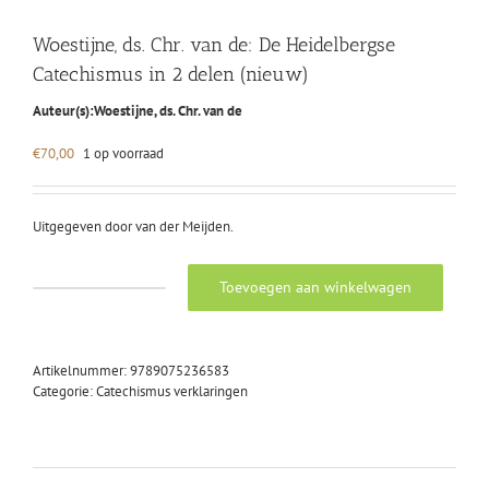
Woestijne, ds. Chr. van de: De Heidelbergse
Catechismus in 2 delen (nieuw)
Auteur(s):
Woestijne, ds. Chr. van de
€
70,00
1 op voorraad
Uitgegeven door van der Meijden.
Toevoegen aan winkelwagen
Woestijne,
ds.
Chr.
van
Artikelnummer:
9789075236583
de:
Categorie:
Catechismus verklaringen
De
Heidelbergse
Catechismus
in
2