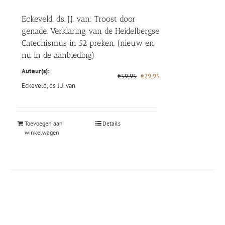
Eckeveld, ds. J.J. van: Troost door
genade. Verklaring van de Heidelbergse
Catechismus in 52 preken. (nieuw en
nu in de aanbieding)
Auteur(s):
Oorspronkelijke
Huidige
€
59,95
€
29,95
prijs
prijs
Eckeveld, ds. J.J. van
was:
is:
€59,95.
€29,95.
Toevoegen aan
Details
winkelwagen