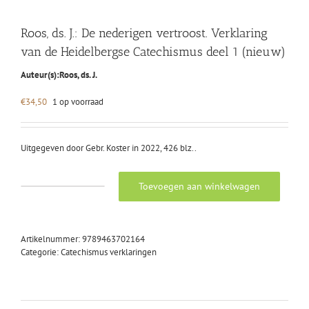
Roos, ds. J.: De nederigen vertroost. Verklaring
van de Heidelbergse Catechismus deel 1 (nieuw)
Auteur(s):
Roos, ds. J.
€
34,50
1 op voorraad
Uitgegeven door Gebr. Koster in 2022, 426 blz..
Toevoegen aan winkelwagen
Roos,
ds.
J.:
De
Artikelnummer:
9789463702164
nederigen
Categorie:
Catechismus verklaringen
vertroost.
Verklaring
van
de