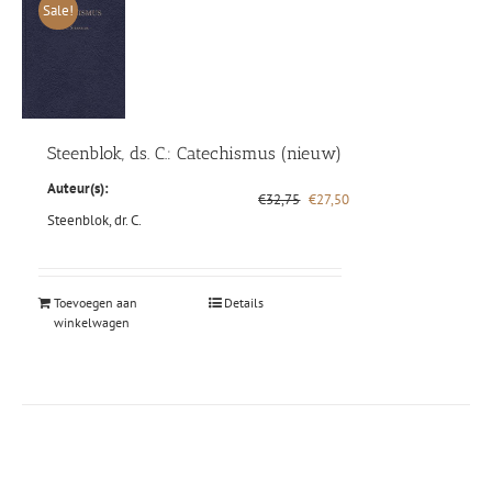
Sale!
Steenblok, ds. C.: Catechismus (nieuw)
Auteur(s):
Oorspronkelijke
Huidige
€
32,75
€
27,50
prijs
prijs
Steenblok, dr. C.
was:
is:
€32,75.
€27,50.
Toevoegen aan
Details
winkelwagen