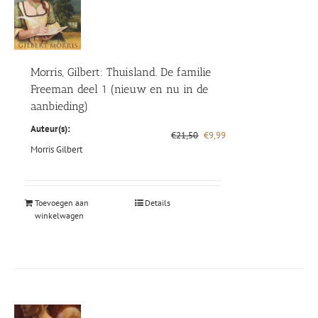
Morris, Gilbert: Thuisland. De familie
Freeman deel 1 (nieuw en nu in de
aanbieding)
Auteur(s):
Oorspronkelijke
Huidige
€
21,50
€
9,99
prijs
prijs
Morris Gilbert
was:
is:
€21,50.
€9,99.
Toevoegen aan
Details
winkelwagen