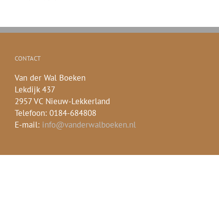
CONTACT
Van der Wal Boeken
Lekdijk 437
2957 VC Nieuw-Lekkerland
Telefoon: 0184-684808
E-mail:
info@vanderwalboeken.nl
Webhosting en Realisatie
SEO Internetbureau Merwede Business Internet -
Sliedrecht
.
Facebook
E-