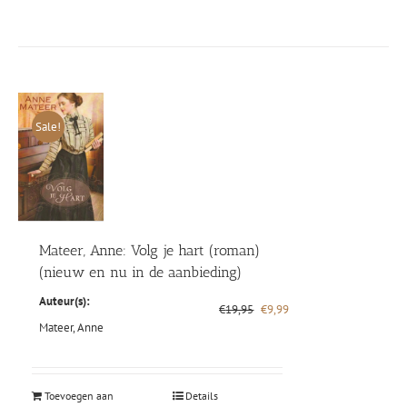
Sale!
Mateer, Anne: Volg je hart (roman)
(nieuw en nu in de aanbieding)
Auteur(s):
Oorspronkelijke
Huidige
€
19,95
€
9,99
prijs
prijs
Mateer, Anne
was:
is:
€19,95.
€9,99.
Toevoegen aan
Details