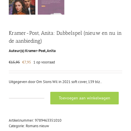
Kramer-Post, Anita: Dubbelspel (nieuw en nu in
de aanbieding)
Auteur(s):
Kramer-Post, Anita
Oorspronkelijke
Huidige
€
15,95
€
7,95
1 op voorraad
prijs
prijs
was:
is:
€15,95.
€7,95.
Uitgegeven door Om Sions Wil in 2021 soft cover, 139 blz..
Toevoegen aan winkelwagen
Kramer-
Post,
Anita:
Dubbelspel
Artikelnummer:
9789463351010
(nieuw
Categorie:
Romans nieuw
en