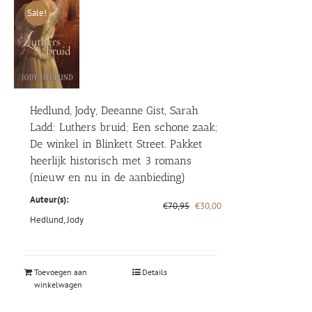
Sale!
Hedlund, Jody, Deeanne Gist, Sarah
Ladd: Luthers bruid; Een schone zaak;
De winkel in Blinkett Street. Pakket
heerlijk historisch met 3 romans
(nieuw en nu in de aanbieding)
Auteur(s):
Oorspronkelijke
Huidige
€
70,95
€
30,00
prijs
prijs
Hedlund, Jody
was:
is:
€70,95.
€30,00.
Toevoegen aan
Details
winkelwagen